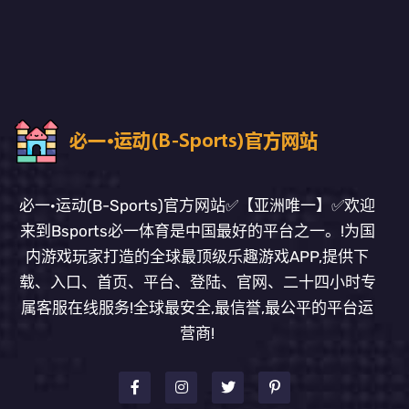
必一·运动(B-Sports)官方网站✅【亚洲唯一】✅欢迎
来到Bsports必一体育是中国最好的平台之一。!为国
内游戏玩家打造的全球最顶级乐趣游戏APP,提供下
载、入口、首页、平台、登陆、官网、二十四小时专
属客服在线服务!全球最安全,最信誉,最公平的平台运
营商!