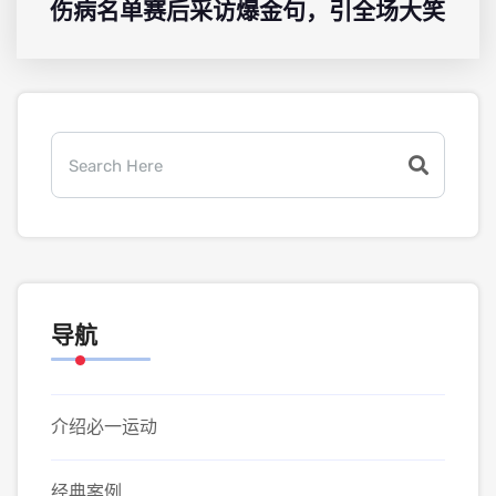
伤病名单赛后采访爆金句，引全场大笑
导航
介绍必一运动
经典案例