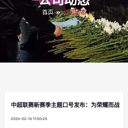
公司动态
首页
公司动态
中超联赛新赛季主题口号发布：为荣耀而战
2026-02-16 11:50:24