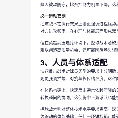
陷入被动防守，比赛控制力明显下降，这
必一运动官网
控球战术在执行效果上则更强调过程优势
对方进攻频率，在心理与体能层面形成双
但在英超高压逼抢环境下，控球战术若缺乏
难以创造高质量机会，还可能因后场失误
3、人员与体系适配
快速反击战术对球员类型的要求十分明确
则更强调拦截、对抗与长传精准度。这种
在体系构建上，快速反击通常依赖清晰的
转换瞬间的协同，这使得中下游球队也能
控球战术则对整体技术水平要求更高。球
续跑动的体能基础，任何一环短板都可能