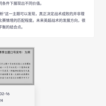
同条件下展现出不同价值。
析”这一主题可以发现，真正决定战术成败的并非理
比赛情境的匹配程度。未来英超战术的发展方向，很
平衡的结合点。
02-16
24