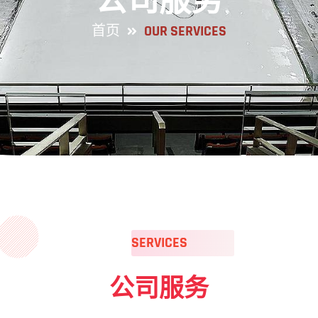
公司服务
首页
OUR SERVICES
SERVICES
公司服务