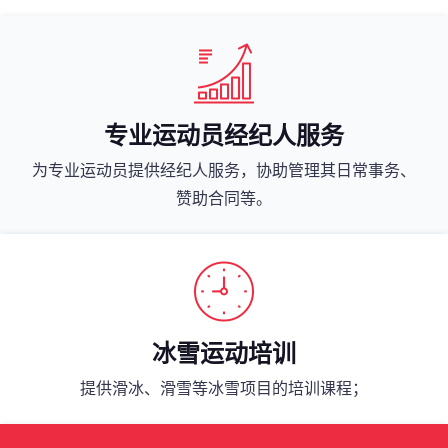
专业运动员经纪人服务
为专业运动员提供经纪人服务，协助管理其日常事务、
赞助合同等。
冰雪运动培训
提供滑冰、滑雪等冰雪项目的培训课程；