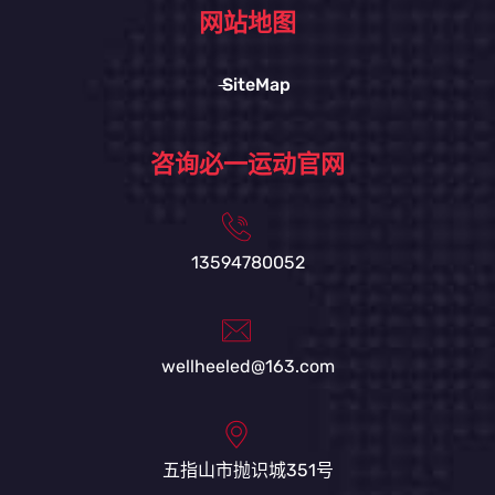
网站地图
SiteMap
咨询必一运动官网
13594780052
wellheeled@163.com
五指山市抛识城351号