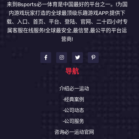
来到Bsports必一体育是中国最好的平台之一。!为国
内游戏玩家打造的全球最顶级乐趣游戏APP,提供下
载、入口、首页、平台、登陆、官网、二十四小时专
属客服在线服务!全球最安全,最信誉,最公平的平台运
营商!
导航
介绍必一运动
经典案例
公司动态
公司服务
咨询必一运动官网