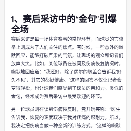
1、赛后采访中的“金句”引爆
全场
赛后采访是每一场体育赛事的常规环节，而球员的言谈
举止则成为了人们关注的焦点。有时候，一些意外的幽
默回应，能够打破严肃的气氛，让现场的观众和记者们
放声大笑。比如，某位球员在被问及伤病恢复情况时，
幽默地回应道：“我还好，除了偶尔的膝盖会告诉我‘好
久不见’，其它的都挺健康。”这样的回答不仅让记者会
变得轻松，也让球迷们感受到了球员的亲和力。类似的
金句，经常成为赛后采访中最受欢迎的环节。
另一位球员则在谈到伤病恢复时，竟开玩笑称：“医生
告诉我，恢复的速度取决于我对疼痛的忍耐力。所以，
我决定把伤病当做一种全新的训练方式。”这样的幽默