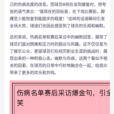
己的伤病态度的改变。而球员B则在谈到康复时，用夸
张的语气表示：“我现在的目标是，在下场比赛前，脚
踝至少能恢复到能跑步的程度！”这样的话语瞬间引发
全场大笑，球迷们也因此感受到了球员的乐观和幽默。
总的来说，伤病名单和赛后采访中的幽默回答，展现了
球员们面对困难和压力时的豁达与风趣。这不仅仅是为
了娱乐公众，更是球员们在经历职业生涯的挑战时，展
现出来的一种积极心态。幽默与伤病，这两个看似不相
关的因素，在球员的日常中巧妙地融合在一起，给观众
带来了更多的欢乐和共鸣。