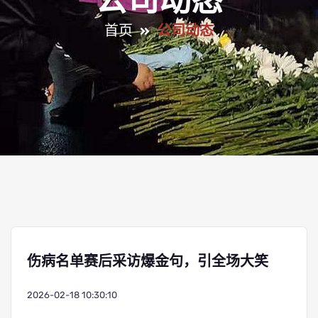
公司动态
首页
公司动态
伤病名单赛后采访爆金句，引全场大笑
2026-02-18 10:30:10