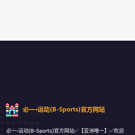
必一·运动(B-Sports)官方网站✅【亚洲唯一】✅欢迎