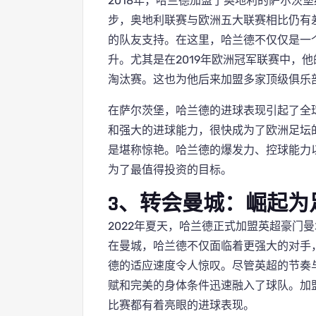
2018年，哈兰德加盟了奥地利的萨尔茨
步，奥地利联赛与欧洲五大联赛相比仍有
的队友支持。在这里，哈兰德不仅仅是一
升。尤其是在2019年欧洲冠军联赛中，
淘汰赛。这也为他后来加盟多家顶级俱乐
在萨尔茨堡，哈兰德的进球表现引起了全
和强大的进球能力，很快成为了欧洲足坛的热
是堪称惊艳。哈兰德的爆发力、控球能力
为了最值得投资的目标。
3、转会曼城：崛起为
2022年夏天，哈兰德正式加盟英超豪门
在曼城，哈兰德不仅面临着更强大的对手
德的适应速度令人惊叹。尽管英超的节奏
赋和完美的身体条件迅速融入了球队。加
比赛都有着亮眼的进球表现。