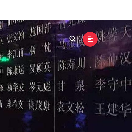
态
公司服务
咨询必一运动官网