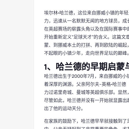
埃尔林·哈兰德，这位来自挪威小镇的年
力，迅速从一名默默无闻的地方球员，成
在英超赛场的崭露头角以及在国际赛事中
开始重新定义“足球天才”的含义。这篇文
蒙、到挪威本土的打拼、再到欧陆的崛起
不起眼的小镇少年，走向世界足坛的巅峰
1、哈兰德的早期启蒙
哈兰德出生于2000年7月，来自挪威的小镇
着深厚的渊源。父亲阿尔夫-英格·哈兰德（Al
力过诺里奇城、曼城等英超俱乐部。显然
尽管如此，哈兰德并没有一开始就显露出
出了他的运动天分。
在家族的鼓励下，哈兰德早早就接触到了