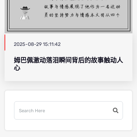
2025-08-29 15:11:42
姆巴佩激动落泪瞬间背后的故事触动人
心