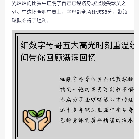
光熠熠的比赛中证明了自己已经跻身联盟顶尖球员之
列。在这场全明星赛上，字母哥全场狂砍38分，带领
球队夺得了胜利。