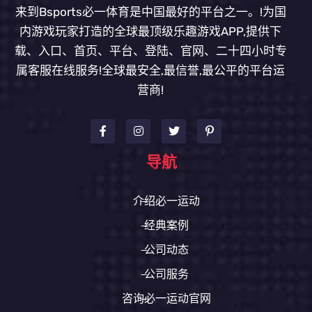
来到Bsports必一体育是中国最好的平台之一。!为国
内游戏玩家打造的全球最顶级乐趣游戏APP,提供下
载、入口、首页、平台、登陆、官网、二十四小时专
属客服在线服务!全球最安全,最信誉,最公平的平台运
营商!
导航
介绍必一运动
经典案例
公司动态
公司服务
咨询必一运动官网