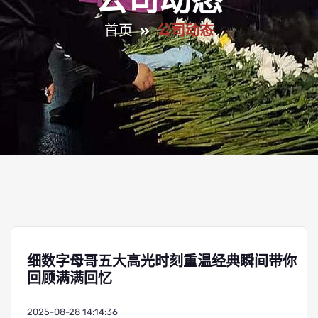
公司动态
首页
公司动态
细数字母哥五大高光时刻重温经典瞬间带你
回顾满满回忆
2025-08-28 14:14:36