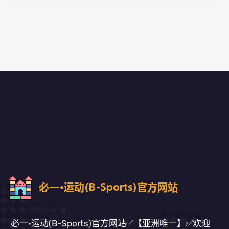
必一·运动(B-Sports)官方网站✅【亚洲唯一】✅欢迎