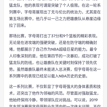
猛龙队，他的表现可谓是突破了个人极限。在这一轮系
列赛中，字母哥展现出了无与伦比的统治力，尤其是在
第五场比赛中，他几乎以一己之力把雄鹿队从悬崖边缘
拉了回来。
那场比赛，字母哥打出了37分和9个篮板的精彩表现。
无论是在进攻端的强硬突破，还是在防守端的精确封
堵，他都展示了自己作为NBA超级巨星的能力。最令
人印象深刻的是，他在第四节的一次暴扣，成功打破了
猛龙队的防线，也让雄鹿队在关键时刻保持了领先优
势。虽然雄鹿队最终未能进入总决赛，但字母哥在这一
系列赛中的表现已经足以载入NBA历史的史册。
这一系列比赛，不仅彰显了字母哥强大的身体素质和技
术，还突出了他作为领袖的风范。尽管面对强敌猛龙，
他始终保持冷静，带领球队应对挑战。可以说，2019
年东部决赛是字母哥职业生涯中的一次伟大证明，不仅