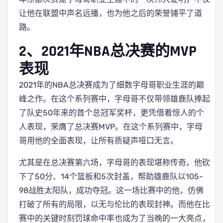
让他在联盟中声名远播，也为他之后的荣誉铺平了道
路。
2、2021年NBA总决赛的MVP
表现
2021年的NBA总决赛成为了细数字母哥职业生涯的巅
峰之作。在这个系列赛中，字母哥不仅带领雄鹿队捧起
了队史50年来的首个总冠军奖杯，更凭借着惊人的个
人表现，荣膺了总决赛MVP。在这个系列赛中，字母
哥用他的全面表现，让所有质疑声哑口无言。
尤其是在总决赛第六场，字母哥的表现堪称传奇。他砍
下了50分、14个篮板和5次封盖，帮助雄鹿队以105-
98战胜太阳队，成功夺冠。这一场比赛中的他，仿佛
打破了所有的局限，以无与伦比的表现封神。而他在比
赛中的关键时刻罚球命中率也成为了当晚的一大亮点，