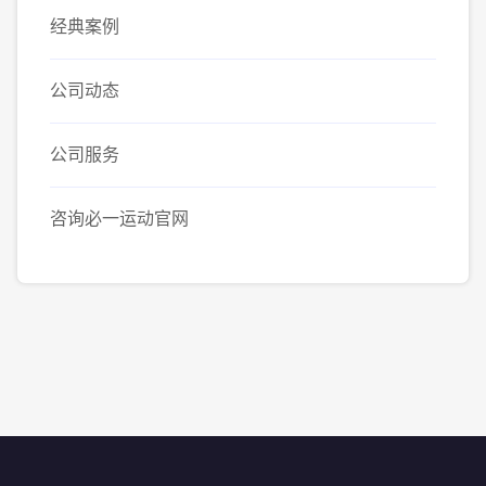
经典案例
公司动态
公司服务
咨询必一运动官网