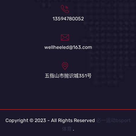
13594780052
wellheeled@163.com
五指山市抛识城351号
Copyright © 2023 - All Rights Reserved
必一运动bsport
体育
.