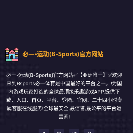
必一·运动(B-Sports)官方网站✅【亚洲唯一】✅欢迎
来到Bsports必一体育是中国最好的平台之一。!为国
内游戏玩家打造的全球最顶级乐趣游戏APP,提供下
载、入口、首页、平台、登陆、官网、二十四小时专
属客服在线服务!全球最安全,最信誉,最公平的平台运
营商!