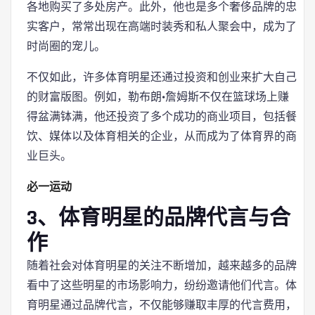
各地购买了多处房产。此外，他也是多个奢侈品牌的忠
实客户，常常出现在高端时装秀和私人聚会中，成为了
时尚圈的宠儿。
不仅如此，许多体育明星还通过投资和创业来扩大自己
的财富版图。例如，勒布朗·詹姆斯不仅在篮球场上赚
得盆满钵满，他还投资了多个成功的商业项目，包括餐
饮、媒体以及体育相关的企业，从而成为了体育界的商
业巨头。
必一运动
3、体育明星的品牌代言与合
作
随着社会对体育明星的关注不断增加，越来越多的品牌
看中了这些明星的市场影响力，纷纷邀请他们代言。体
育明星通过品牌代言，不仅能够赚取丰厚的代言费用，