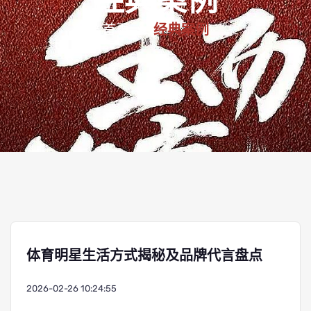
经典案例
首页
经典案例
体育明星生活方式揭秘及品牌代言盘点
2026-02-26 10:24:55