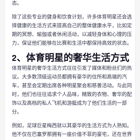
态。
除了这些专业的健身和饮食计划，许多体育明星还会选
择健康的生活方式来提高自己的整体健康水平，比如定
期的冥想、瑜伽或者休闲活动，以减轻身体和心理的压
力，保证他们能够在比赛和生活中都保持高效的状态。
2、体育明星的奢华生活方式
体育明星的奢华生活方式往往引发了媒体和粉丝们的热
议。大多数顶级运动员都拥有豪华的住所和高端的汽
车，甚至会定期出席各种明星聚会和慈善活动。与此同
时，他们也往往追求个人品味，精致的衣物、奢华的配
饰以及高档的私人飞机和游艇成为了他们生活的一部
分。
例如，足球巨星梅西就以其豪华的生活方式为人熟知。
他不仅在巴塞罗那拥有一座价值不菲的豪宅，还在世界