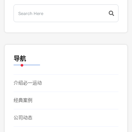
导航
介绍必一运动
经典案例
公司动态