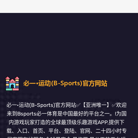
必一·运动(B-Sports)官方网站✅【亚洲唯一】✅欢迎
来到Bsports必一体育是中国最好的平台之一。!为国
内游戏玩家打造的全球最顶级乐趣游戏APP,提供下
载、入口、首页、平台、登陆、官网、二十四小时专