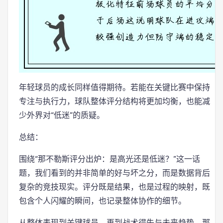
年轻球员的成长同样值得期待。若能在关键比赛中保持
专注与执行力，球队整体评分结构将更加均衡，也能减
少外界对“低迷”的质疑。
总结：
围绕“那不勒斯评分出炉：是高光还是低迷？”这一话
题，我们看到的并非简单的好与坏之分，而是数据背后
复杂的竞技现实。评分既是结果，也是过程的映射，既
包含个人闪耀的瞬间，也记录整体协作的细节。
从整体表现到关键球员，再到战术得失与未来趋势，那