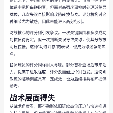
相比之下，中场组织者的评分略显保守。虽然他在传控
体系中承担串联职责，但面对高强度逼抢时处理球稍显
犹豫，几次失误直接影响攻防转换节奏。评分机构对这
种细节尤为敏感，因此未能进入高分行列。
防线核心的评分则引发争议。一次关键解围和多次成功
对抗值得肯定，但一次判断失误导致失球，使其分数被
明显拉低。这种“功过并存”的表现，也成为球迷争论焦
点。
替补球员的评分同样耐人寻味。部分替补登场后带来活
力，提高了进攻强度，评分反而超过个别首发。这说明
教练的临场调整具有一定成效，也为后续排兵布阵提供
参考。
战术层面得失
从战术角度看，那不勒斯依旧延续高位压迫与快速推进