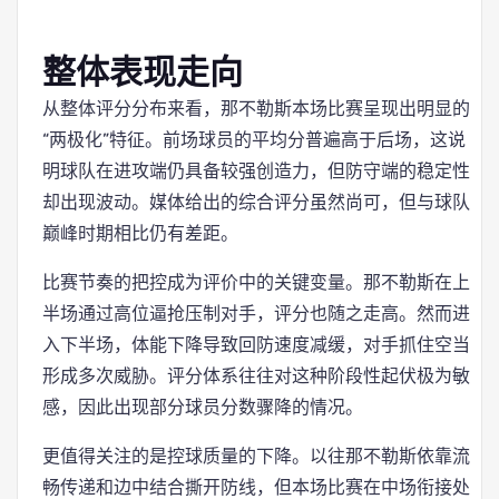
整体表现走向
从整体评分分布来看，那不勒斯本场比赛呈现出明显的
“两极化”特征。前场球员的平均分普遍高于后场，这说
明球队在进攻端仍具备较强创造力，但防守端的稳定性
却出现波动。媒体给出的综合评分虽然尚可，但与球队
巅峰时期相比仍有差距。
比赛节奏的把控成为评价中的关键变量。那不勒斯在上
半场通过高位逼抢压制对手，评分也随之走高。然而进
入下半场，体能下降导致回防速度减缓，对手抓住空当
形成多次威胁。评分体系往往对这种阶段性起伏极为敏
感，因此出现部分球员分数骤降的情况。
更值得关注的是控球质量的下降。以往那不勒斯依靠流
畅传递和边中结合撕开防线，但本场比赛在中场衔接处