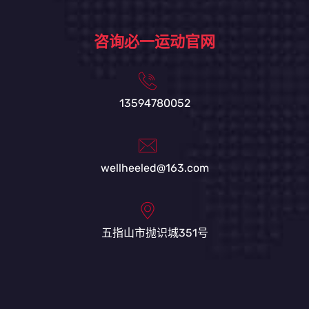
咨询必一运动官网
13594780052
wellheeled@163.com
五指山市抛识城351号