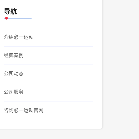
导航
介绍必一运动
经典案例
公司动态
公司服务
咨询必一运动官网