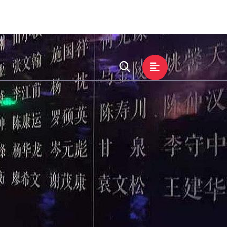
态
公司服务
咨询必一运动官网