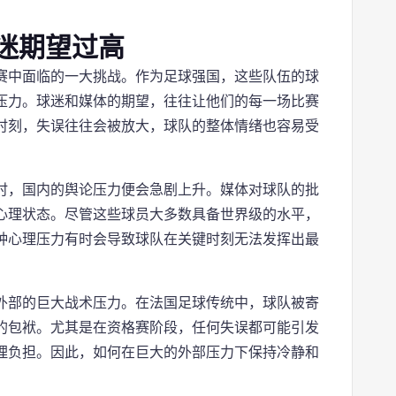
迷期望过高
赛中面临的一大挑战。作为足球强国，这些队伍的球
压力。球迷和媒体的期望，往往让他们的每一场比赛
时刻，失误往往会被放大，球队的整体情绪也容易受
时，国内的舆论压力便会急剧上升。媒体对球队的批
心理状态。尽管这些球员大多数具备世界级的水平，
种心理压力有时会导致球队在关键时刻无法发挥出最
外部的巨大战术压力。在法国足球传统中，球队被寄
的包袱。尤其是在资格赛阶段，任何失误都可能引发
理负担。因此，如何在巨大的外部压力下保持冷静和
。