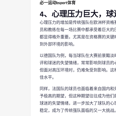
必一运动bsport体育
4、心理压力巨大，球
心理压力的增加是传统强队在欧洲杯资格
员和教练在每一场比赛中都承受着巨大的
都显得格外重要。尤其是在资格赛的关键
到外部环境的影响。
以德国队为例，每当球队在大赛前景黯淡
评和球迷的失望情绪，常常影响到球员的
但面对高压环境时，仍难免受到影响。这
佳水平。
同样，法国队的球员也面临着来自国内和
予极高的期望，但这种期望往往成为他们
球迷的失望情绪，进一步加大了球队的心
稳定，成为了传统强队面临的又一大挑战