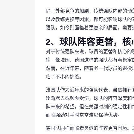
除了外部竞争的加剧，传统强队内部的动
以及教练更换等因素，都可能影响球队的
强队，如今则面临着更复杂的局面，需要
2、球队阵容更替，核
对于传统强队来说，球员的更替和核心的
往，像法国、德国这样的强队都有着稳定
然而，在近年来，随着老一代球员的退役
临了不小的挑战。
法国队作为近年来的强队代表，虽然拥有
逐渐老去或频频受伤，球队的阵容深度和
队未来的希望，但在关键时刻的稳定性和
面临强劲对手时常常难以保持优势。
德国队同样面临着类似的阵容更替困境。过