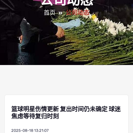
公司动态
首页
公司动态
篮球明星伤情更新 复出时间仍未确定 球迷
焦虑等待复归时刻
2025-08-18 13:21:07