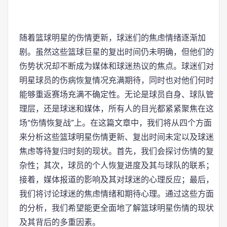
随着篮球明星的伤情更新，球迷们的焦虑情绪逐渐加
剧。虽然这些篮球巨星的复出时间仍未明确，但他们的
伤势状况却不断成为媒体和球迷热议的焦点。球迷们对
明星球员的伤病恢复情况充满期待，同时也对他们何时
能够重返赛场充满不确定性。无论是球员自身、球队管
理层，还是球迷和媒体，所有人的目光都紧紧聚焦在这
场“伤情恢复战”上。在这篇文章中，我们将从四个方面
来分析这些篮球明星伤情更新、复出时间未定以及球迷
焦虑等待复归时刻的现状。首先，我们会探讨伤情的复
杂性；其次，球员的个人恢复进度及其与球队的联系；
接着，媒体报道的影响及其对球迷的心理反应；最后，
我们将讨论球迷的焦虑情绪和期待心理。通过这些方面
的分析，我们希望能更全面地了解篮球明星伤情的现状
及其背后的多重因素。