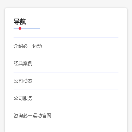
导航
介绍必一运动
经典案例
公司动态
公司服务
咨询必一运动官网