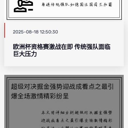
2025-08-18 12:50:30
欧洲杯资格赛激战在即 传统强队面临
巨大压力