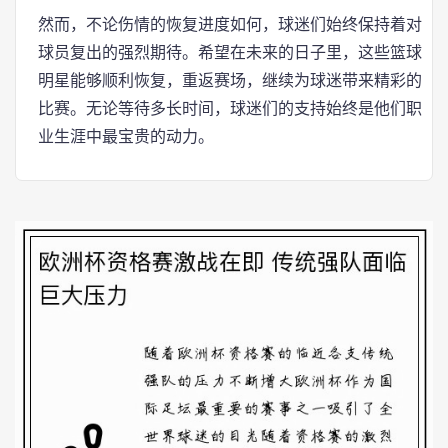
然而，不论伤情的恢复进度如何，球迷们始终保持着对
球员复出的强烈期待。希望在未来的日子里，这些篮球
明星能够顺利恢复，重返赛场，继续为球迷带来精彩的
比赛。无论等待多长时间，球迷们的支持始终是他们职
业生涯中最宝贵的动力。