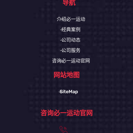
导航
介绍必一运动
经典案例
公司动态
公司服务
咨询必一运动官网
网站地图
SiteMap
咨询必一运动官网