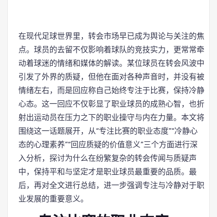
在现代足球世界里，转会市场早已成为舆论与关注的焦
点。球员的去留不仅影响着球队的竞技实力，更常常牵
动着球迷的情绪和媒体的解读。某位球员在转会风波中
引发了外界的质疑，但他在面对各种声音时，并没有被
情绪左右，而是回应称自己始终专注于比赛，保持冷静
心态。这一回应不仅彰显了职业球员的成熟心智，也折
射出运动员在压力之下的职业操守与内在力量。本文将
围绕这一话题展开，从“专注比赛的职业态度”“冷静心
态的心理素养”“回应质疑的价值意义”三个方面进行深
入分析，探讨为什么在纷繁复杂的转会传闻与质疑声
中，保持平和与坚定才是职业球员最重要的品质。最
后，再对全文进行总结，进一步强调专注与冷静对于职
业发展的重要意义。