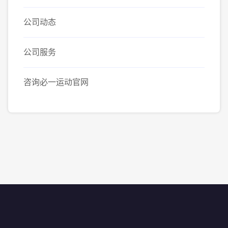
公司动态
公司服务
咨询必一运动官网