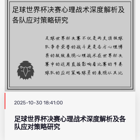
2025-10-30 18:41:00
足球世界杯决赛心理战术深度解析及各
队应对策略研究