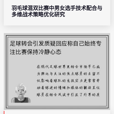
羽毛球混双比赛中男女选手技术配合与
多维战术策略优化研究