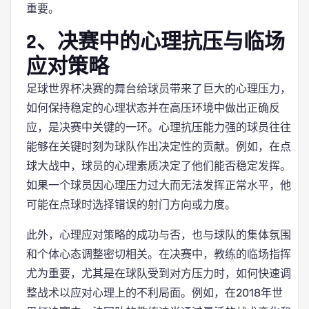
重要。
2、决赛中的心理抗压与临场
应对策略
足球世界杯决赛的舞台给球员带来了巨大的心理压力，
如何保持稳定的心理状态并在高压环境中做出正确反
应，是决赛中关键的一环。心理抗压能力强的球员往往
能够在关键时刻为球队作出决定性的贡献。例如，在点
球大战中，球员的心理素质决定了他们能否稳定发挥。
如果一个球员因心理压力过大而无法发挥正常水平，他
可能在点球时选择错误的射门方向或力度。
此外，心理应对策略的成功与否，也与球队的集体氛围
和个体心态调整密切相关。在决赛中，教练的临场指挥
尤为重要，尤其是在球队受到对方压力时，如何快速调
整战术以应对心理上的不利局面。例如，在2018年世