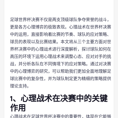
足球世界杯决赛不仅是两支顶级球队争夺荣誉的战斗，
更是各方心理博弈的极致表现。心理战术在世界杯决赛
中的运用，直接影响着比赛的节奏、球队的应对策略、
球员的表现以及比赛结果。本文将从三个主要方面对世
界杯决赛中的心理战术进行深度解析，探讨球队如何在
高压的环境下运用心理战术来调整心态、应对对手的挑
战，并分析各队在不同情境下的应对策略。通过对决赛
中的心理博弈的研究，可以帮助我们更加全面地理解足
球比赛中的复杂性，并为球队制定更为精细的策略提供
理论支持。
1、心理战术在决赛中的关键
作用
心理战术在足球世界杯决赛中的重要性，体现在它能够