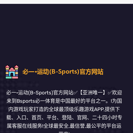
必一·运动(B-Sports)官方网站✅【亚洲唯一】✅欢迎
来到Bsports必一体育是中国最好的平台之一。!为国
内游戏玩家打造的全球最顶级乐趣游戏APP,提供下
载、入口、首页、平台、登陆、官网、二十四小时专
属客服在线服务!全球最安全,最信誉,最公平的平台运