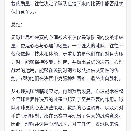
复的质量，往往决定了球队在接下来的比赛中能否继续
保持竞争力。
总结：
足球世界杯决赛的心理战术不仅仅是球队间的技战术较
量，更是心态与心理的较量。一个强大的球队，往往不
仅仅依赖于技术和体能，更重要的是他们在面对巨大压
力时，能够保持冷静、理智，并做出最优的决策。心理
战术的运用，能够在关键时刻为球队提供决定性的优
势，帮助他们在决赛中克服种种困难，最终走向胜利。
从心理抗压到临场应对，再到赛后恢复，心理战术在整
个足球世界杯决赛的过程中起到了至关重要的作用。球
队和球员的心态调整策略、教练的心理疏导、以及对对
手的心理压制，都在比赛中展现出了强大的战略意义。
因此，理解并运用心理战术，对于任何一支球队来说，