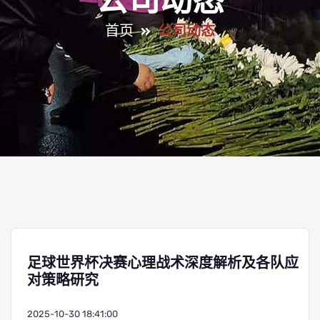
公司动态
首页
公司动态
足球世界杯决赛心理战术深度解析及各队应
对策略研究
2025-10-30 18:41:00