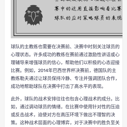
球队的主教练也需要在决赛前、决赛中时刻关注球员的
心理状态。许多成功的教练在赛前通过激励性讲话或心
理辅导来增强球员的信心，帮助他们以积极的心态迎接
比赛。例如，2014年巴西世界杯决赛前，德国队的主
教练勒夫通过让球员保持冷静、专注并强调团队合作，
成功地帮助球队在决赛中打出了高水平的表现。
此外，球队的战术安排往往也包含心理战术的成分。比
如，通过调动球员的情绪，在比赛中使用针对性的压迫
或反击战术，迫使对方在高压环境下做出不理智的决
策。这种战术层面的心理博弈，对于决赛中的胜负至关