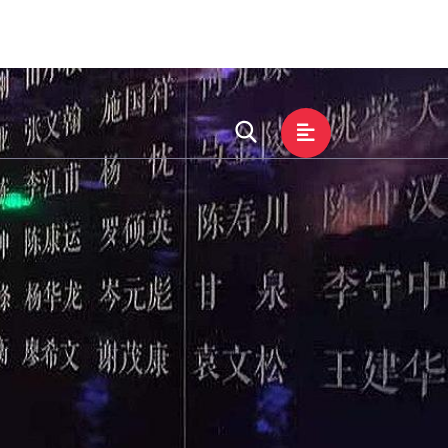
态
公司服务
咨询必一运动官网