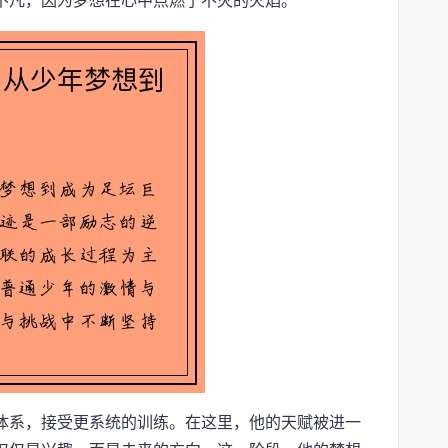
不凡，因为梦想在心中点燃了不灭的火焰。
体系，接受更系统的训练。在这里，他的天赋被进一