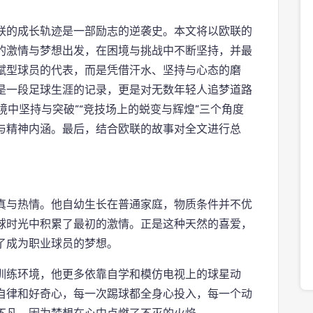
联的成长轨迹是一部励志的逆袭史。本文将以欧联的
的激情与梦想出发，在困境与挑战中不断坚持，并最
赋型球员的代表，而是凭借汗水、坚持与心态的磨
是一段足球生涯的记录，更是对无数年轻人追梦道路
境中坚持与突破”“竞技场上的蜕变与辉煌”三个角度
与精神内涵。最后，结合欧联的故事对全文进行总
。
真与热情。他自幼生长在普通家庭，物质条件并不优
球时光中积累了最初的激情。正是这种天然的喜爱，
了成为职业球员的梦想。
训练环境，他更多依靠自学和模仿电视上的球星动
自律和好奇心，每一次踢球都全身心投入，每一个动