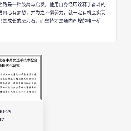
之路是一种鼓舞与启发。他用自身经历诠释了奋斗的
要内心有梦想，并为之不懈努力，就一定有机会实现
只是成长的磨刀石，而坚持才是通向辉煌的唯一桥
10-29
47