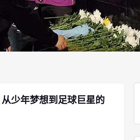
：从少年梦想到足球巨星的