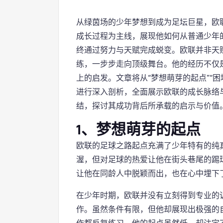
从绿茵场的少年梦想到成为足坛巨星，欧
成长过程为主线，展现他如何从普通少年
终通过努力与天赋完成蜕变。欧联并非天
练，一步步走向顶级舞台。他的经历不仅
上的启发。文章将从“梦想萌芽的起点”“困
进行深入剖析，全面展示欧联的成长脉络
结，探讨其成功背后所承载的启示与价值
1、梦想萌芽的起点
欧联的足球之路起点充满了少年特有的纯
渥，但对足球的热爱让他在街头巷尾的踢
让他在同龄人中脱颖而出，也在心中埋下
在少年时期，欧联并没有立刻得到专业的
作。虽然条件有限，但他却展现出极强的