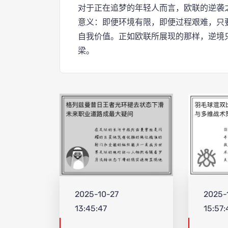
对于正在追梦的年轻人而言，欧联的逆袭
意义：即便环境有限，即便过程艰难，只
自我价值。正如欧联所展现的那样，逆境
梁。
2025-10-27
2025-
13:45:47
15:57: