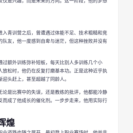
仅仅是兴趣，而是未来的方向。这一阶段，他的梦想
进入青训营之后，曾遭遇过体能不足、技术粗糙和竞
的队友，他一度感到自卑与迷茫，但这种挫败并没有
通过额外训练弥补短板，每天比别人多训练几个小
人放松时，他仍在反复打磨基本功。正是这种近乎执
渐迎头赶上，甚至超越了同龄人。
无论是比赛中的失误，还是教练的批评，他都能冷静
反而成了他成长的催化剂。一步步走来，他用实际行
辉煌
职业道路也随之展开。最初登上职业赛场时，他并非