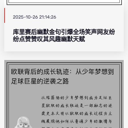
2025-10-26 21:14:26
库里赛后幽默金句引爆全场笑声网友纷
纷点赞赞叹其风趣幽默天赋