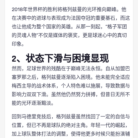
2018年世界杯的胜利将格列兹曼的光环推向巅峰。他
在决赛中的进球与表现成为法国夺冠的重要基石，而这
也让他成为整个国家的英雄。从那一刻起，“格子军团
的灵魂人物”不仅是媒体的褒奖，更是球迷心中的真切
印象。
2、状态下滑与困境显现
然而，足球世界的残酷在于巅峰无法永恒。自从加盟巴
塞罗那之后，格列兹曼逐渐陷入困境。他未能完全适应
梅西主导的战术体系，个人特色难以施展，导致数据与
影响力双双下滑。虽然他仍然努力拼搏，但昔日无所不
能的光环逐渐黯淡。
回到马德里竞技后，格列兹曼虽然找回了一定的自信与
位置，但已不再是球队的绝对主角。年轻一代的崛起，
加上球队整体打法的调整，使得他更多时候只能扮演辅