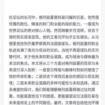
在足坛的长河中，格列兹曼曾经是闪耀的巨星，他凭借
优雅的跑位、精准的射门和全能的组织能力，一度成为
世界足坛的绝对核心人物。然而随着岁月流转，状态下
滑的现实逐渐显现，他的王者光环似乎正在褪去。从马
德里竞技到巴塞罗那再到法国国家队，格列兹曼的职业
轨迹充满了高光与低谷的交织。当他不再是球队的无可
替代时，关于他未来的职业道路，成为球迷与媒体最为
关注的焦点。本文将从三个方面对格列兹曼的现状与未
来进行深入剖析：一是昔日辉煌与巅峰时刻如何塑造了
他的传奇形象；二是状态下滑背后复杂的原因与现实困
境；三是未来职业道路的多种可能性与未知选择。通过
多维度的探讨，我们既能理解格列兹曼辉煌过往的厚
重，也能直面他当下的困惑，更能展望这位法国巨星在
未来或将走上的不同路径。最终，文章将总结他光环褪