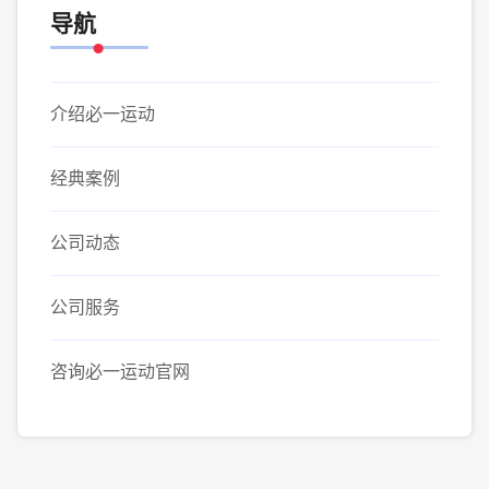
导航
介绍必一运动
经典案例
公司动态
公司服务
咨询必一运动官网