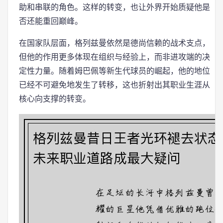
助和串联的角色。这样的转变，也让外界开始质疑他是
否还能重回巅峰。
在国家队层面，格列兹曼依然是德尚信赖的战术支点，
但他的作用更多体现在组织与经验上，而非进攻端的决
定性力量。随着姆巴佩等新生代球员的崛起，他的地位
已经不可避免地发生了转移，这也折射出其职业生涯从
核心向支撑的转变。