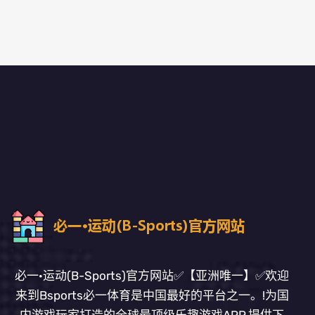
必一·运动(B-Sports)官方网站✅【亚洲唯一】✅欢迎
来到Bsports必一体育是中国最好的平台之一。!为国