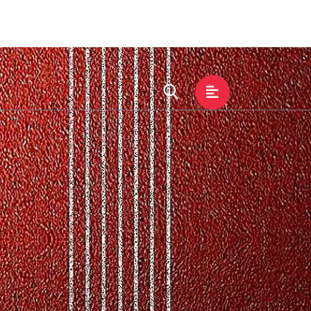
态
公司服务
咨询必一运动官网