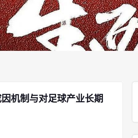
成因机制与对足球产业长期