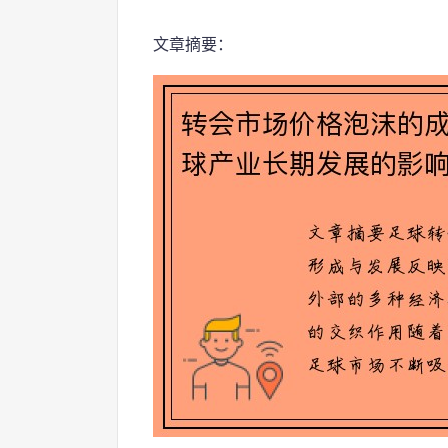
文章摘要：