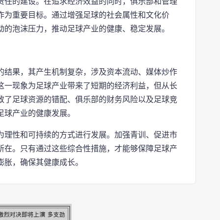
责任的建设。在追求经济效益的同时，俱乐部和管理
作为重要目标。通过增强足球的社会属性和文化价
动的泡沫压力，推动足球产业的健康、稳定发展。
的结果，其产生机制复杂，涉及资本流动、媒体炒作
这一现象为足球产业带来了短期的经济利益，但从长
致了足球资源的错配、俱乐部的财务风险以及足球竞
足球产业的健康发展。
为理性和可持续的方式进行发展。加强青训、促进市
所在。只有通过这些综合性措施，才能够保障足球产
膨胀，确保其健康成长。