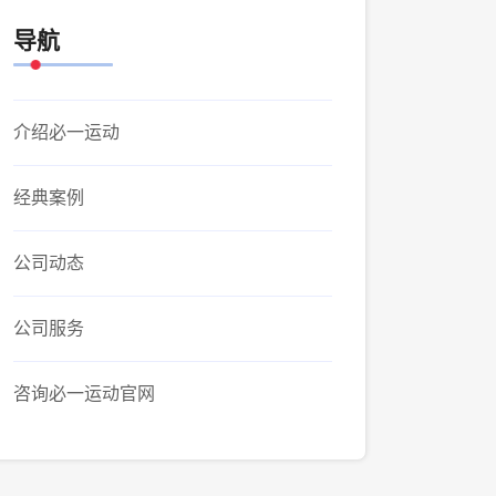
导航
介绍必一运动
经典案例
公司动态
公司服务
咨询必一运动官网