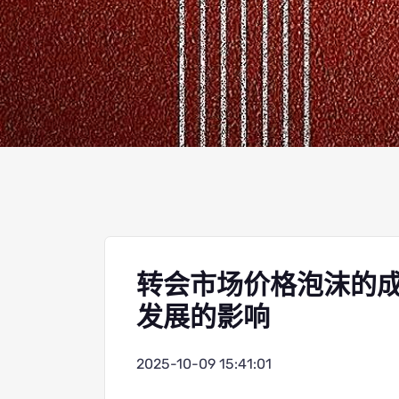
转会市场价格泡沫的
发展的影响
2025-10-09 15:41:01