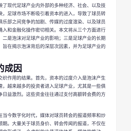
映了现代足球产业内外部的多种经济、社会、以及技
快，足球市场不断吸引着资本的进入，导致了球员转
俱乐部之间竞争的加剧、传媒的过度渲染、以及球员
涌入和金融化操作密切相关。本文将从三个方面进行
；二是泡沫对足球产业的影响；三是足球产业的长期
，旨在揭示泡沫背后的深层次因素，并为足球产业的
的成因
交织作用的结果。首先，资本的过度介入是泡沫产生
速，越来越多的投资者进入足球产业，尤其是一些俱
争日益激烈。这些资金往往通过支付高额转会费的方
在当今数字化时代，媒体对球员转会的报道频率和炒
预期。大量关于球员身价、转会传闻的报道，不仅在