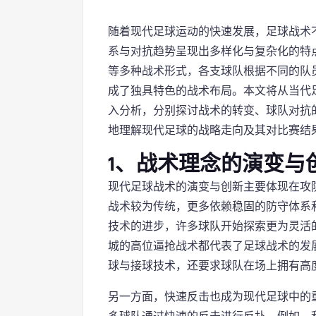
随着现代足球运动的快速发展，足球战术
系与对抗趋势呈现出多样化与复杂化的特
等多种战术形式，各支球队根据不同的队
成了独具特色的战术布局。本文将从当代
入分析，分别探讨战术的转变、球队对抗
地理解现代足球的战略走向及其对比赛结
1、战术理念的演变与
现代足球战术的演变与创新主要体现在攻
战术较为传统，更多依赖稳固的防守体系
技术的进步，许多球队开始探索更为灵活的战术
城的高位逼抢战术都代表了足球战术的发
球与接球技术，还要求球队在场上拥有高
另一方面，快速反击也成为现代足球中的