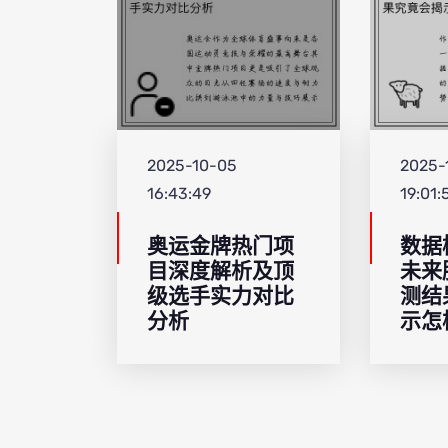
2025-10-05
2025-
16:43:49
19:01:
奥运金牌热门项
数据
目深度解析及顶
未来
级选手实力对比
测结
分析
示怎