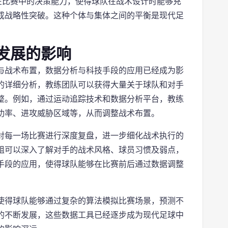
在比赛中的决策能力，使得球队在战术设计时能够充
成战略性突破。这种个体与集体之间的平衡是现代足
发展的影响
与战术布置，数据分析与科技手段的应用已经成为影
的详细分析，教练团队可以获得大量关于球队和对手
整。例如，通过运动追踪技术和数据分析平台，教练
功率、进攻威胁区域等，从而调整战术布置。
对每一场比赛进行深度复盘，进一步细化战术执行的
组可以深入了解对手的战术风格、球员习惯及弱点，
手段的应用，使得球队能够在比赛前后通过数据调整
使得球队能够通过复杂的算法模拟比赛场景，预测不
的不断发展，这些数据工具已经逐步成为现代足球中