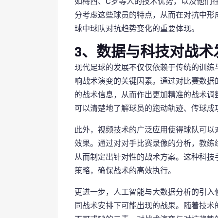
如梅西、C罗等人的技术优势，以及他们
分考虑这些球员的特点，从而在对抗中形
球中球队对抗趋势变化的重要体现。
3、数据与科技对战术
现代足球的发展不仅仅依赖于传统的训练
响战术演变的关键因素。通过对比赛数据
的战术信息，从而作出更加精准的战术调
可以清楚地了解球员的跑动轨迹、传球成
此外，视频技术的广泛应用使得球队可以
效果。通过对对手比赛录像的分析，教练
从而制定出针对性的战术方案。这种科技
策略，确保战术的高效执行。
更进一步，人工智能与大数据分析的引入
同战术安排下可能出现的战果。随着技术