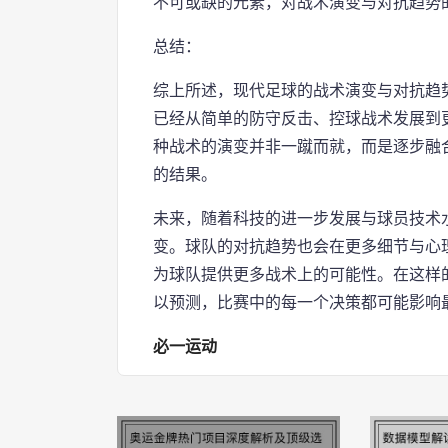
不可或缺的元素，对战术演变与对抗趋势
总结：
综上所述，现代足球的战术演变与对抗趋
已经从简单的防守反击、控球战术发展到
种战术的演变并非一蹴而就，而是逐步融
的结果。
未来，随着科技的进一步发展与球员技术
变。球队的对抗趋势也会在更多细节与心
为球队提供更多战术上的可能性。在这样
以预测，比赛中的每一个决策都可能影响
必一运动