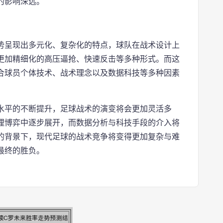
的影响深远。
势呈现出多元化、复杂化的特点，球队在战术设计上
更加精细化的高压逼抢、快速反击等多种形式。而这
合球员个体技术、战术理念以及数据科技等多种因素
水平的不断提升，足球战术的演变将会更加灵活多
理博弈中逐步展开，而数据分析与科技手段的介入将
的背景下，现代足球的战术竞争将变得更加复杂与难
最终的胜负。