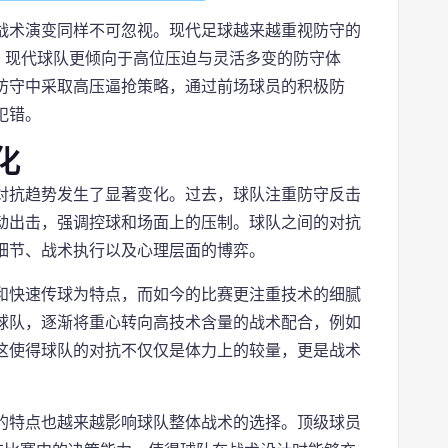
战术演变同样不可忽视。现代足球越来越重视防守的
，现代球队更倾向于高位压迫与灵活多变的防守体
防守中采取高压逼抢策略，通过前场球员的积极防
犯错。
化
对抗趋势发生了显著变化。过去，球队注重防守反击
动出击，强调控球和场面上的压制。球队之间的对抗
细节、战术执行以及心理层面的博弈。
和快速传球为特点，而如今的比赛更注重技术的细腻
球队，逐渐将重心转向高技术含量的战术配合，例如
这使得球队的对抗不仅仅是体力上的较量，更是战术
的特点也越来越影响球队整体战术的选择。顶级球员