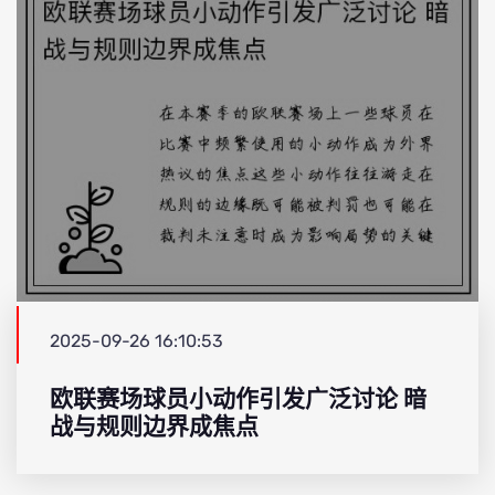
2025-09-26 16:10:53
欧联赛场球员小动作引发广泛讨论 暗
战与规则边界成焦点