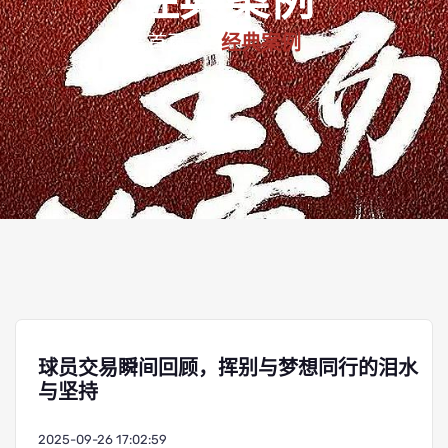
经典案例
首页
经典案例
球员交易瞬间回顾，挥别与梦想同行的泪水
与坚持
2025-09-26 17:02:59