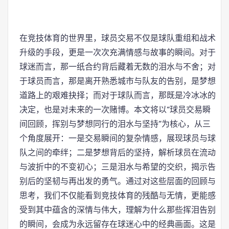
在竞技体育的世界里，球员交易不仅是球队重组和战术
升级的手段，更是一次次充满情感与故事的瞬间。对于
球迷而言，那一纸合约背后藏着无数的泪水与不舍；对
于球员而言，那是离开熟悉城市与队友的告别，是梦想
道路上的艰难抉择；而对于球队而言，那既是冷冰冰的
决定，也是对未来的一次赌博。本文将以“球员交易瞬
间回顾，挥别与梦想同行的泪水与坚持”为核心，从三
个角度展开：一是交易瞬间的复杂情感，展现球员与球
队之间的牵绊；二是梦想背后的坚持，解析球员在流动
与波折中的不变初心；三是泪水与希望的交织，揭示告
别后的坚韧与再出发的勇气。通过对这些层面的回顾与
思考，我们不仅能看到竞技体育的残酷与无情，更能感
受到其中蕴含的深情与伟大，理解为什么那些挥泪告别
的瞬间，会成为永远留存在球迷心中的经典画面。这是