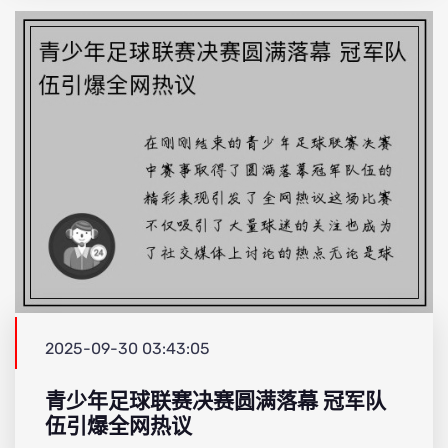
2025-09-30 03:43:05
青少年足球联赛决赛圆满落幕 冠军队
伍引爆全网热议