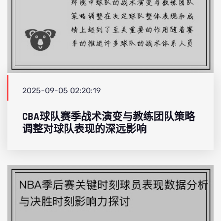
2025-09-05 02:20:19
CBA球队赛季战术演变与教练团队策略
调整对球队表现的深远影响