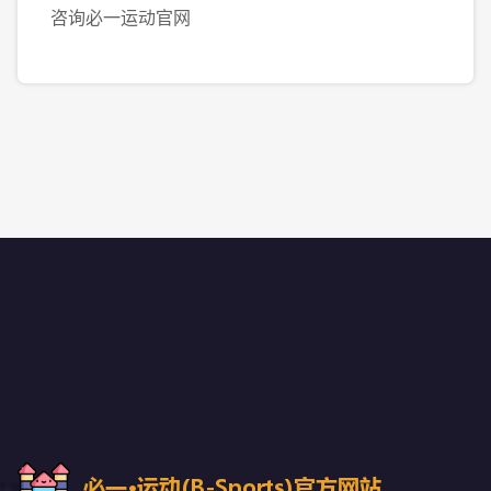
咨询必一运动官网