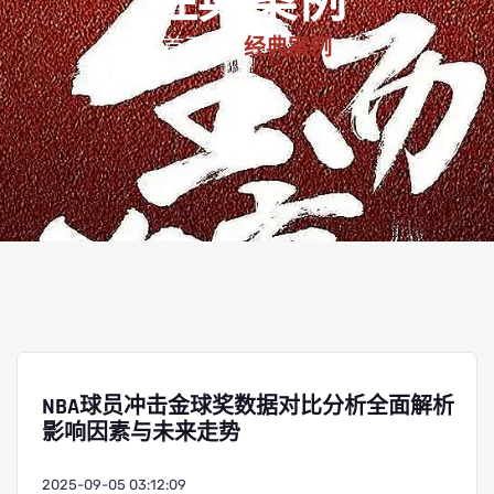
经典案例
首页
经典案例
NBA球员冲击金球奖数据对比分析全面解析
影响因素与未来走势
2025-09-05 03:12:09