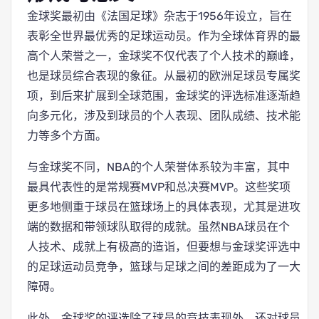
金球奖最初由《法国足球》杂志于1956年设立，旨在
表彰全世界最优秀的足球运动员。作为全球体育界的最
高个人荣誉之一，金球奖不仅代表了个人技术的巅峰，
也是球员综合表现的象征。从最初的欧洲足球员专属奖
项，到后来扩展到全球范围，金球奖的评选标准逐渐趋
向多元化，涉及到球员的个人表现、团队成绩、技术能
力等多个方面。
与金球奖不同，NBA的个人荣誉体系较为丰富，其中
最具代表性的是常规赛MVP和总决赛MVP。这些奖项
更多地侧重于球员在篮球场上的具体表现，尤其是进攻
端的数据和带领球队取得的成就。虽然NBA球员在个
人技术、成就上有极高的造诣，但要想与金球奖评选中
的足球运动员竞争，篮球与足球之间的差距成为了一大
障碍。
此外，金球奖的评选除了球员的竞技表现外，还对球员