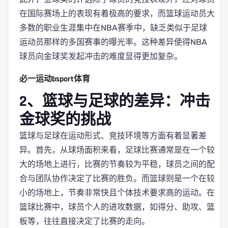
在国际赛场上的表现有着极高的要求，而篮球运动员大
多数的职业生涯集中在NBA赛季中，缺乏类似于足球
运动员那样的多国赛事的曝光率。这种差异使得NBA
球员向金球奖发起冲击的难度显得更加复杂。
必一运动bsport体育
2、篮球与足球的差异：冲击
金球奖的挑战
篮球与足球在运动形式、竞技环境等方面有着显著差
异。首先，从球场面积来看，足球比赛通常是在一个较
大的场地上进行，比赛的节奏较为平稳，球员之间的配
合与团队协作决定了比赛的胜负。而篮球则是一个在较
小的场地上，节奏非常快且个体技术要求高的运动。在
篮球比赛中，球员个人的进攻数据，如得分、助攻、篮
板等，往往直接决定了比赛的走向。