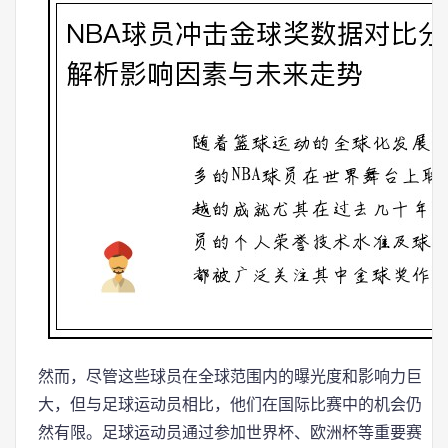
然而，尽管这些球员在全球范围内的曝光度和影响力巨
大，但与足球运动员相比，他们在国际比赛中的机会仍
然有限。足球运动员通过参加世界杯、欧洲杯等重要赛