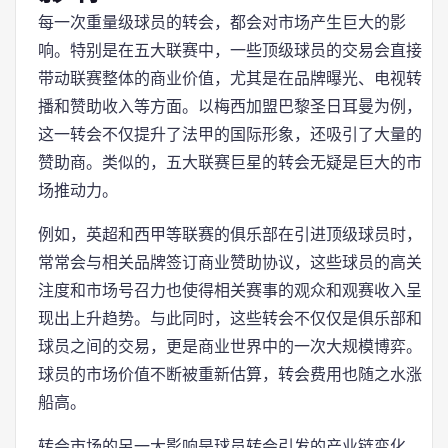
每一次重量级球员的转会，都会对市场产生巨大的影
响。特别是在五大联赛中，一些顶级球员的交易会直接
带动联赛整体的商业价值，尤其是在品牌曝光、电视转
播和赞助收入等方面。以梅西加盟巴黎圣日耳曼为例，
这一转会不仅提升了法甲的国际形象，还吸引了大量的
赞助商。类似的，五大联赛巨星的转会无疑是巨大的市
场推动力。
例如，英超和西甲等联赛的俱乐部在引进顶级球员时，
常常会与相关品牌签订商业赞助协议，这些球员的高关
注度和市场号召力也使得相关赛事的观众和观赛收入呈
现出上升趋势。与此同时，这些转会不仅仅是俱乐部和
球员之间的交易，更是商业世界中的一次大规模博弈。
球员的市场价值不断被重新估算，转会费用也随之水涨
船高。
转会市场的另一大影响是球员转会引发的产业链变化。