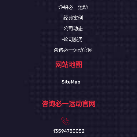
介绍必一运动
经典案例
公司动态
公司服务
咨询必一运动官网
网站地图
SiteMap
咨询必一运动官网
13594780052