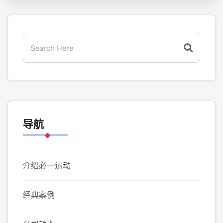
导航
介绍必一运动
经典案例