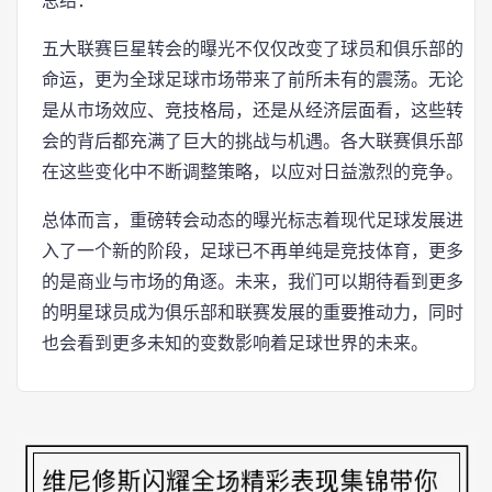
总结：
五大联赛巨星转会的曝光不仅仅改变了球员和俱乐部的
命运，更为全球足球市场带来了前所未有的震荡。无论
是从市场效应、竞技格局，还是从经济层面看，这些转
会的背后都充满了巨大的挑战与机遇。各大联赛俱乐部
在这些变化中不断调整策略，以应对日益激烈的竞争。
总体而言，重磅转会动态的曝光标志着现代足球发展进
入了一个新的阶段，足球已不再单纯是竞技体育，更多
的是商业与市场的角逐。未来，我们可以期待看到更多
的明星球员成为俱乐部和联赛发展的重要推动力，同时
也会看到更多未知的变数影响着足球世界的未来。