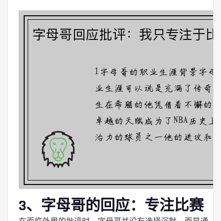
3、字母哥的回应：专注比赛