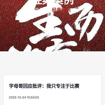
经典案例
首页
经典案例
字母哥回应批评：我只专注于比赛
2025-12-24 10:50:03