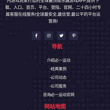
内游戏玩家打造的全球最顶级乐趣游戏APP,提供下
载、入口、首页、平台、登陆、官网、二十四小时专
属客服在线服务!全球最安全,最信誉,最公平的平台运
营商!
导航
介绍必一运动
经典案例
公司动态
公司服务
咨询必一运动官网
网站地图