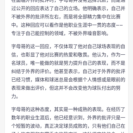
在面临外界的批评时，字母哥并没有选择沉默，而是通
过公开的回应表达了自己的立场。他明确表示，自己并
不被外界的批评所左右，而是将全部精力集中在比赛
中。这种回应可以看作是他职业生涯中一贯的态度——
专注于自己能控制的领域，不被外界噪音影响。
字母哥的这一回应，不仅体现了他对自己球场表现的自
信，也彰显了他对比赛的热爱和敬畏。他认为，作为一
名球员，唯一能做的就是努力提升自己的表现，而不是
纠结于外界的评价。他甚至表示，自己对于外界的批评
已经习惯，媒体和球迷总是会根据个人情感或是眼前的
表现来做出评价，但这并不会改变他为球队付出的努
力。
字母哥的这种态度，其实是一种成熟的表现。在经历了
数年的职业生涯后，他已经意识到，外界的批评只是一
个短暂的波动，真正决定球员成败的，只有他们自己在