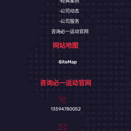
经典案例
公司动态
公司服务
咨询必一运动官网
网站地图
SiteMap
咨询必一运动官网
13594780052