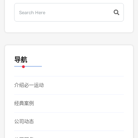
导航
介绍必一运动
经典案例
公司动态