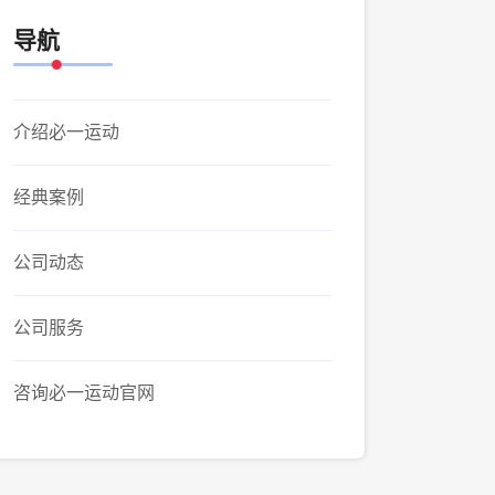
导航
介绍必一运动
经典案例
公司动态
公司服务
咨询必一运动官网