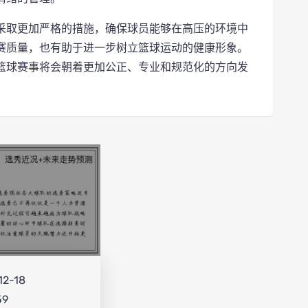
采取更加严格的措施，确保球员能够在高压的环境中
赛质量，也有助于进一步树立篮球运动的健康形象。
篮球赛事将会朝着更加公正、专业和规范化的方向发
12-18
59