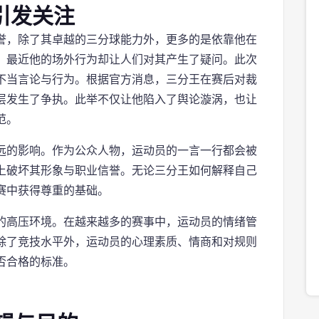
引发关注
誉，除了其卓越的三分球能力外，更多的是依靠他在
，最近他的场外行为却让人们对其产生了疑问。此次
不当言论与行为。根据官方消息，三分王在赛后对裁
层发生了争执。此举不仅让他陷入了舆论漩涡，也让
范。
远的影响。作为公众人物，运动员的一言一行都会被
上破坏其形象与职业信誉。无论三分王如何解释自己
赛中获得尊重的基础。
的高压环境。在越来越多的赛事中，运动员的情绪管
除了竞技水平外，运动员的心理素质、情商和对规则
否合格的标准。