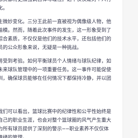
化。
生微妙变化。三分王此前一直被视为偶像级人物，他
楷模。然而，随着此次事件的发生，这一形象受到了
综合素质，不仅仅是他们的技术水平，还包括他们的
员的公众形象来说，无疑是一种挑战。
将受到考验。如何平衡球员个人情绪与球队纪律，如
未来球队管理中的一项重要任务。这一事件可能促使
训，确保球员能够在任何情况下都保持冷静，并以团
我们可以看出，篮球比赛中的纪律性和公平性始终是
自己的职业生涯，也会对整个篮球圈的风气产生重大
为所有球员提供了深刻的警示——职业素养不仅仅体
情绪的管理。