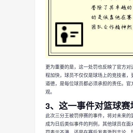
更为重要的是，这一处罚也反映了官方对
程加快，球员不仅仅是球场上的竞技者，
道德，是每位球员都必须承担的责任。官
观。
3、这一事件对篮球赛
此次三分王被罚停赛的事件，将对未来的
成为日后类似事件的判例，其他球员在面
罚表示不满，还是在赛后发表激烈言论，