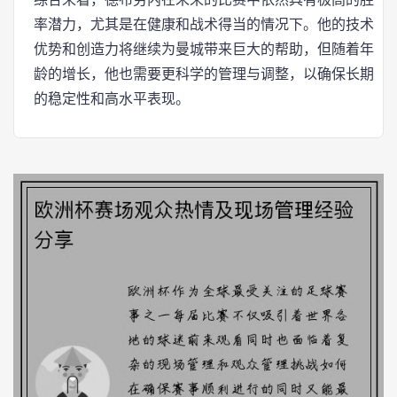
率潜力，尤其是在健康和战术得当的情况下。他的技术
优势和创造力将继续为曼城带来巨大的帮助，但随着年
龄的增长，他也需要更科学的管理与调整，以确保长期
的稳定性和高水平表现。