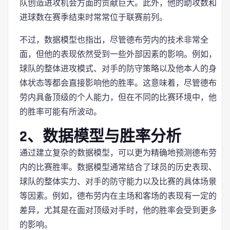
队创造进攻机会方面的贡献巨大。此外，他的助攻数和
进球数在赛季结束时常常位于联赛前列。
不过，数据模型也指出，尽管德布劳内的技术非常全
面，但他的表现依然受到一些外部因素的影响。例如，
球队的整体进攻模式、对手的防守策略以及他本人的身
体状态等都会直接影响他的胜率。这意味着，尽管德布
劳内具备顶级的个人能力，但在不同的比赛环境中，他
的胜率可能有所波动。
2、数据模型与胜率分析
通过建立复杂的数据模型，可以更为精确地预测德布劳
内的比赛胜率。数据模型通常结合了球员的历史表现、
球队的整体实力、对手的防守能力以及比赛的具体场景
等因素。例如，德布劳内在主场和客场的表现有一定的
差异，尤其是在面对顶级对手时，他的胜率会受到更多
的影响。