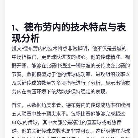
1、德布劳内的技术特点与表
现分析
凯文·德布劳内的技术特点非常鲜明，他不仅是曼城的
中场指挥官，更是球队进攻的核心。他的传球精准、视
野开阔，能够在比赛中通过一脚精准的长传改变比赛的
节奏。数据模型对于他的传球成功率、进攻组织效率以
及关键传球的数量等多项指标进行了分析，显示出德布
劳内在高压环境下依然能够保持稳定的表现。
首先，从数据角度来看，德布劳内的传球成功率在欧洲
五大联赛中处于顶尖水平。每场比赛他能够完成超过
50次的传球，其中大部分是精准的直塞球或威胁传
球。他的关键传球次数也是非常可观，这说明他在为球