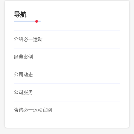
导航
介绍必一运动
经典案例
公司动态
公司服务
咨询必一运动官网