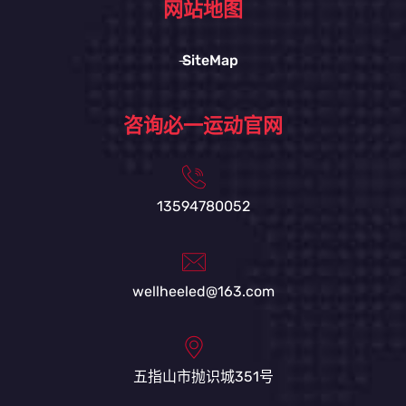
网站地图
SiteMap
咨询必一运动官网
13594780052
wellheeled@163.com
五指山市抛识城351号