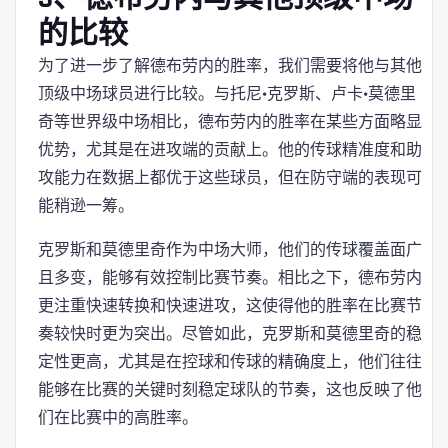
的比较
为了进一步了解德布劳内的胜率，我们需要将他与其他
顶级中场球员进行比较。与托尼·克罗斯、卢卡·莫德里
奇等世界级中场相比，德布劳内的胜率在某些方面略显
优势，尤其是在进攻端的贡献上。他的传球精准度和助
攻能力在数据上都优于这些球员，但在防守端的表现可
能稍逊一筹。
克罗斯和莫德里奇作为中场大师，他们的传球覆盖面广
且多变，能够有效控制比赛节奏。相比之下，德布劳内
更注重快速转换和快速进攻，这使得他的胜率在比赛节
奏较快时更为突出。尽管如此，克罗斯和莫德里奇的稳
定性更高，尤其是在控球和传球的精确度上，他们往往
能够在比赛的关键时刻稳定球队的节奏，这也反映了他
们在比赛中的高胜率。