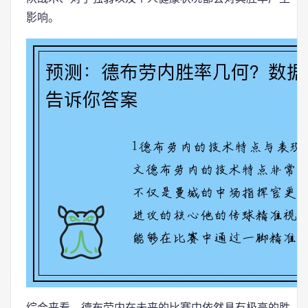
影响。
综合来看，德布劳内在未来的比赛中依然具有极高的胜