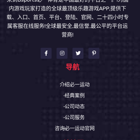
内游戏玩家打造的全球最顶级乐趣游戏APP,提供下
载、入口、首页、平台、登陆、官网、二十四小时专
属客服在线服务!全球最安全,最信誉,最公平的平台运
营商!
导航
介绍必一运动
经典案例
公司动态
公司服务
咨询必一运动官网