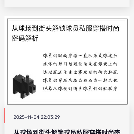
2025-11-04 22:03:29
从球场到街头解锁球员私服穿搭时尚密