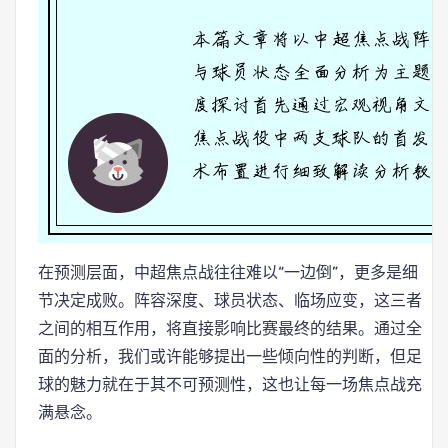
在预测层面，中超焦点战往往难以“一边倒”，更多是细
节决定成败。阵容深度、球员状态、临场应变，这三者
之间的相互作用，将直接影响比赛最终的结果。通过全
面的分析，我们或许能够提出一些倾向性的判断，但足
球的魅力就在于其不可预测性，这也让每一场焦点战充
满悬念。