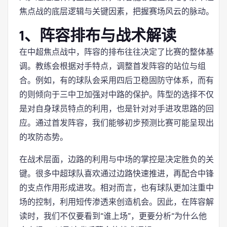
焦点战的底层逻辑与关键因素，把握赛场风云的脉动。
1、阵容排布与战术解读
在中超焦点战中，阵容的排布往往决定了比赛的整体基
调。教练会根据对手特点，调整首发阵容的站位与组
合。例如，有的球队会采用四后卫稳固防守体系，而有
的则倾向于三中卫加强对中路的保护。阵型的选择不仅
是对自身球员特点的利用，也是针对对手进攻思路的回
应。通过首发阵容，我们能够初步预测比赛可能呈现出
的攻防态势。
在战术层面，边路的利用与中场的掌控是决定胜负的关
键。很多中超球队喜欢通过边路快速推进，再配合中锋
的支点作用形成进攻。相对而言，也有球队更加注重中
场的控制，利用短传渗透来创造机会。因此，在阵容解
读时，我们不仅要看到“谁上场”，更要分析“为什么他