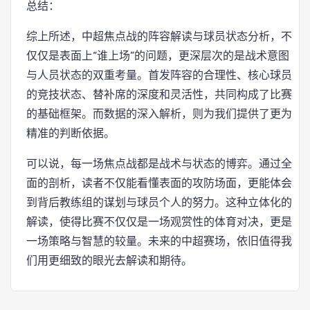
总结：
综上所述，中超焦点战的阵容解读与球员状态分析，不
仅仅是表面上“谁上场”的问题，更深层次的是战术意图
与人员状态的双重考量。首发阵容的合理性、核心球员
的竞技状态、替补席的深度和灵活性，共同构成了比赛
的基础框架。而数据的深入解析，则为我们提供了更为
精准的判断依据。
可以说，每一场焦点战都是战术与状态的博弈。通过全
面的剖析，读者不仅能看懂表面的攻防场面，更能体会
到背后教练组的谋划与球员个人的努力。这种立体化的
解读，使得比赛不仅仅是一场观赏性的体育对决，更是
一场策略与智慧的较量。未来的中超赛场，依旧值得我
们用更细致的眼光去解读和期待。