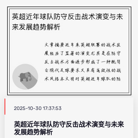
2025-10-30 17:37:53
英超近年球队防守反击战术演变与未来
发展趋势解析