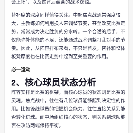
会上场”，以及这背后蕴含的战术逻辑。
替补席的深度同样值得关注。中超焦点战通常强度较
大，主教练如何利用换人来调整节奏，甚至改变比赛走
势，常常成为决定胜负的分水岭。一个合适的后手，不
仅能弥补体能的不足，还能通过战术调整打乱对手的节
奏。因此，从阵容排布来看，不只是首发，替补和整体
板凳厚度也在比赛走势中起到至关重要的作用。
必一运动
2、核心球员状态分析
阵容安排是比赛的框架，而核心球员的状态则是比赛的
灵魂。焦点战中，往往有几位球员能够起到决定性的作
用。比如锋线球员的把握机会能力，往往直接关系到能
否转化进球。而中场组织核心的状态，则关系到球队能
否在攻防两端保持平衡。