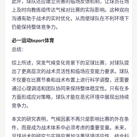
此外，球队还应建立完善的临场反馈机制，让球员在场
上及时向教练组传达气候对比赛的实际影响。这种双向
沟通有助于战术的实时优化，从而使球队在不利环境下
仍能保持整体竞争力。
必一运动bsport体育
总结：
综上所述，突发气候变化背景下的足球比赛，对球队提
出了更高层次的战术灵活性和临场应变能力要求。球队
不仅要在比赛节奏和战术布置上进行科学调整，还需要
通过心理调适和团队协同来保持整体稳定性。只有在多
方面形成应对策略，球队才能在恶劣环境中展现出持续
竞争力。
本文的研究表明，气候因素不再只是影响比赛的外在条
件，而是成为战术体系中必须考虑的重要变量。未来，
足球战术的研究与实践应更加注重环境适应性，结合科