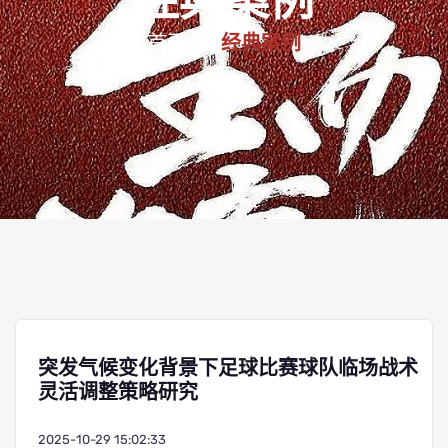
经典案例
首页
经典案例
突发气候变化背景下足球比赛球队临场战术
灵活调整策略研究
2025-10-29 15:02:33