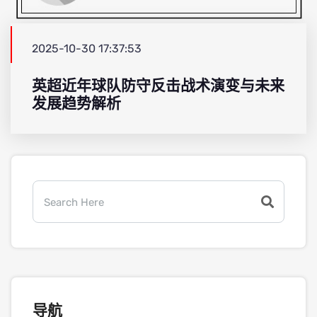
2025-10-30 17:37:53
英超近年球队防守反击战术演变与未来
发展趋势解析
导航