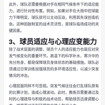
此外，球队还需要根据对手在相同气候条件下的适应能
力，进行针对性布置。例如，如果对手在大雨中控球能
力下降明显，球队就可以主动压迫，利用其失误创造机
会。这种因敌制宜的战术灵活性，是球队临场成功的关
键因素。
3、球员适应与心理应变能力
除了战术层面的调整，球员个人的适应能力也是应对突
发气候变化的重要环节。高温下的科学补水、寒冷中的
充分热身，都是保障球员身体状态的基础措施。球队必
须通过日常训练加强球员的多环境适应性，以减少突发
情况的冲击。
心理层面同样不可忽视。突发气候往往会打乱球队原有
的比赛计划，造成心理波动。此时，教练员需要通过及
时的心理疏导与积极的战术动员，帮助球员迅速调整心