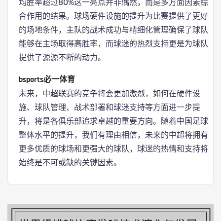
均胜率超过80%这一亮点并非偶然，而是多方面因素综
合作用的结果。球场硬件设施的提升为比赛提供了更好
的场地条件，主队的战术成功与精细化管理确保了球队
能够在主场取得高胜率，而球迷的热烈支持更是为球队
提供了源源不断的动力。
bsports必一体育
未来，中超联赛的竞争将会更加激烈，如何在硬件设
施、球队管理、战术部署和球迷支持等方面进一步提
升，将是各俱乐部追求卓越的重要方向。随着中国足球
整体水平的提升，我们有理由相信，未来的中超将拥有
更多优质的球场和更强大的球队，球迷的热情和支持将
始终是不可或缺的关键因素。