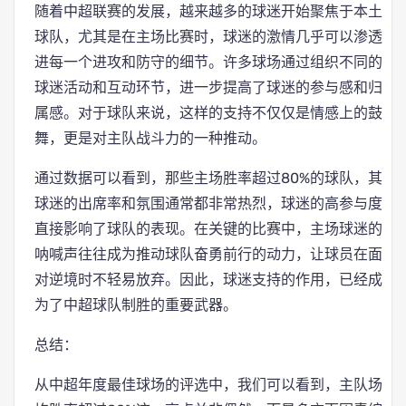
随着中超联赛的发展，越来越多的球迷开始聚焦于本土
球队，尤其是在主场比赛时，球迷的激情几乎可以渗透
进每一个进攻和防守的细节。许多球场通过组织不同的
球迷活动和互动环节，进一步提高了球迷的参与感和归
属感。对于球队来说，这样的支持不仅仅是情感上的鼓
舞，更是对主队战斗力的一种推动。
通过数据可以看到，那些主场胜率超过80%的球队，其
球迷的出席率和氛围通常都非常热烈，球迷的高参与度
直接影响了球队的表现。在关键的比赛中，主场球迷的
呐喊声往往成为推动球队奋勇前行的动力，让球员在面
对逆境时不轻易放弃。因此，球迷支持的作用，已经成
为了中超球队制胜的重要武器。
总结：
从中超年度最佳球场的评选中，我们可以看到，主队场