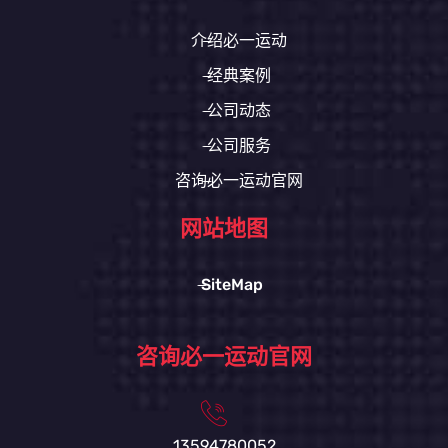
介绍必一运动
经典案例
公司动态
公司服务
咨询必一运动官网
网站地图
SiteMap
咨询必一运动官网
13594780052