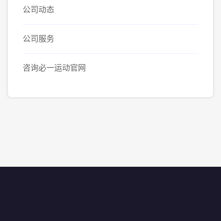
公司动态
公司服务
咨询必一运动官网