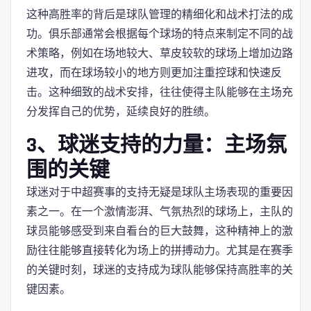
这种高胜率的背后是球队管理的精细化和战术打法的成
功。俱乐部通常会根据每个球场的特点来制定不同的战
术策略，例如在场地较大、草皮较软的球场上增加边路
进攻，而在球场较小的地方则更加注重控球和快速反
击。这种细致的战术安排，往往使得主队能够在主场充
分发挥自己的优势，延续良好的胜绩。
3、球迷支持的力量：主场氛
围的关键
球迷对于中超赛事的支持无疑是球队主场表现的重要因
素之一。在一个激情澎湃、气氛热烈的球场上，主队的
球员能够感受到来自看台的巨大鼓舞，这种精神上的激
励往往能够直接转化为场上的拼搏动力。尤其是在赛季
的关键时刻，球迷的支持成为球队能够保持高胜率的关
键因素。