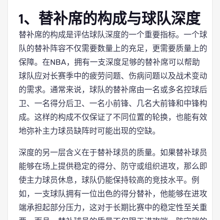
1、替补席的构成与球队深度
替补席的构成是评估球队深度的一个重要指标。一个球
队的替补阵容不仅需要数量上的充足，更需要质量上的
保障。在NBA，拥有一支深度足够的替补席可以帮助
球队应对长赛季中的疲劳问题、伤病问题以及战术变动
的需求。通常来说，球队的替补席由一名或多名控球后
卫、一名得分后卫、一名小前锋、几名大前锋和中锋构
成。这样的构成不仅保证了不同位置的轮换，也能有效
地弥补主力球员缺阵时可能出现的空缺。
深度的另一层含义在于替补球员的质量。如果替补球员
能够在场上提供稳定的得分、防守或组织进攻，那么即
使主力球员休息，球队仍能保持较高的竞技水平。例
如，一支球队拥有一位出色的得分替补，他能够在进攻
端承担起部分压力，这对于长期比赛中的稳定性至关重