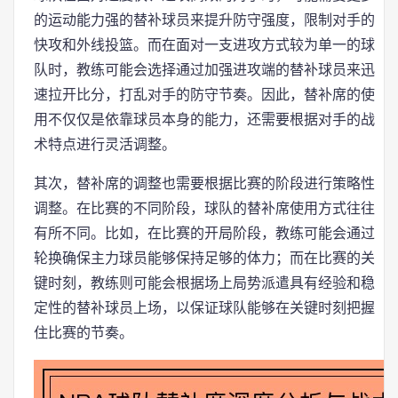
的运动能力强的替补球员来提升防守强度，限制对手的
快攻和外线投篮。而在面对一支进攻方式较为单一的球
队时，教练可能会选择通过加强进攻端的替补球员来迅
速拉开比分，打乱对手的防守节奏。因此，替补席的使
用不仅仅是依靠球员本身的能力，还需要根据对手的战
术特点进行灵活调整。
其次，替补席的调整也需要根据比赛的阶段进行策略性
调整。在比赛的不同阶段，球队的替补席使用方式往往
有所不同。比如，在比赛的开局阶段，教练可能会通过
轮换确保主力球员能够保持足够的体力；而在比赛的关
键时刻，教练则可能会根据场上局势派遣具有经验和稳
定性的替补球员上场，以保证球队能够在关键时刻把握
住比赛的节奏。