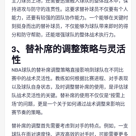
主力球员上场，还需要迅速融入球队的整体战术中，保
持进攻与防守的连贯性。这要求替补球员不仅要有个人
能力，还要有较强的团队协作能力。一个能够在关键时
刻挺身而出的替补球员，不仅能够为球队带来即时的得
分和防守帮助，还能增强球队的整体战术执行力。
3、替补席的调整策略与灵活
性
NBA球队的替补席调整策略直接影响到球队在不同比
赛中的战术灵活性。教练如何根据比赛进程、对手表现
以及球队自身状态，及时调整替补席的使用，是评估球
队战术灵活性的关键。替补席的使用不仅仅是“按需上
场”的问题，更是一个关于如何通过战术调整来影响比
赛节奏的策略。
替补席的调整首先需要考虑到对手的特点。例如，一支
球队在面对速度快、进攻高效的对手时，可能需要更多