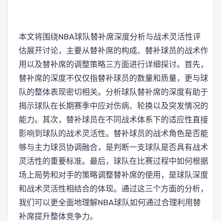
本文将围绕NBA球队替补席深度分析与战术灵活性评
估展开讨论，主要从替补席的构成、替补球员的战术作
用以及替补席的调整策略三方面进行详细探讨。首先，
替补席的深度不仅仅指替补球员的数量和质量，更与球
队的整体表现密切相关。分析球队替补席的深度有助于
揭示球队在长期赛季中应对伤病、轮换以及突发情况的
能力。其次，替补球员在不同战术体系下的适应性直接
影响到球队的战术灵活性。替补球员的战术角色是否能
够与主力球员协调融合，是判断一支球队是否具有战术
灵活性的重要标准。最后，球队在比赛过程中如何根据
场上局势和对手的策略调整替补席的使用，是球队深度
和战术灵活性相结合的体现。通过这三个方面的分析，
我们可以更全面地理解NBA球队如何通过合理利用替
补席提升整体竞争力。