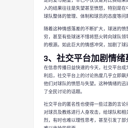
足的爱与期望，早已不仅仅是对比赛结果
入的结果往往是失望甚至愤怒，特别是在
球队整体的管理、体制和球员的态度等问
随着这种情感落差的不断扩大，球迷的愤
穷，甚至有些球迷不惜将怒火转向球队领
的根源。如此巨大的情感冲突，加剧了球
3、社交平台加剧情绪
在信息传播日益快速的今天，社交平台成
利后，社交平台上的讨论热度几乎立即飙
他们对球队的愤怒与失望。这种情绪的迅
了全民讨论的话题。
社交平台的匿名性也使得一些过激的言论
对球员及教练进行人身攻击，给球队和相
烈，有时也难以理性思考，甚至引发了部