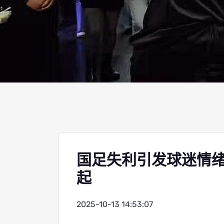
国足失利引发球迷情绪
起
2025-10-13 14:53:07