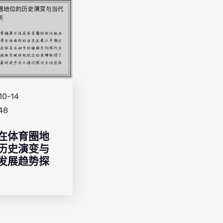
10-14
:48
在体育圈地
历史演变与
发展趋势探