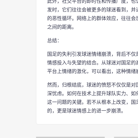
此外，社交平台的即时性和传播广度，也
发时，它们往往会被更多的球迷看到，并
的恶性循环。网络上的群体效应，往往会
之间的距离。
总结：
国足的失利引发球迷情绪崩溃，背后不仅
情感投入与失望的结合。从球迷对国足的
平台上情绪的激化，可以看出，这种情绪
然而，归根结底，球迷的愤怒不仅仅是对
深忧虑。如何在技术上提升球队实力、如
这一问题的关键。若不从根本上改变，国
的，更是球迷情感上的进一步崩溃。