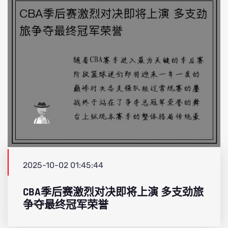
2025-10-02 01:45:44
CBA季后赛激烈对决即将上演 多支劲旅
争夺最终冠军荣誉