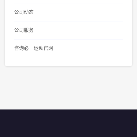
公司动态
公司服务
咨询必一运动官网