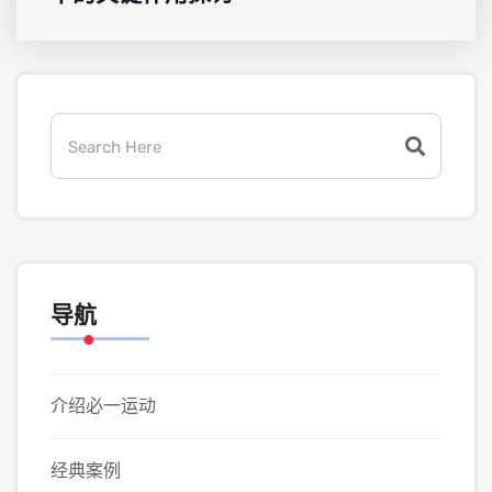
导航
介绍必一运动
经典案例