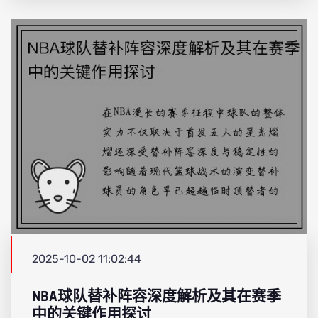
2025-10-02 11:02:44
NBA球队替补阵容深度解析及其在赛季
中的关键作用探讨