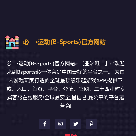
必一·运动(B-Sports)官方网站✅【亚洲唯一】✅欢迎
来到Bsports必一体育是中国最好的平台之一。!为国
内游戏玩家打造的全球最顶级乐趣游戏APP,提供下
载、入口、首页、平台、登陆、官网、二十四小时专
属客服在线服务!全球最安全,最信誉,最公平的平台运
营商!