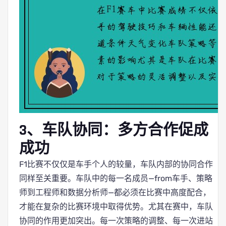
3、车队协同：多方合作促成
成功
F1比赛不仅仅是车手个人的较量，车队内部的协同合作
同样至关重要。车队中的每一名成员—from车手、策略
师到工程师和数据分析师—都必须在比赛中高度配合，
才能在复杂的比赛环境中取得优势。尤其在赛中，车队
协同的作用更加突出。每一次策略的调整、每一次进站