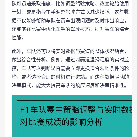
队可迅速采取措施，比如调整驾驶策略、改变轮胎使用
计划，或是指导车手调整驾驶方式以减少损耗。这些数
据不仅能够帮助车队在赛车出现问题时及时作出响应，
还能够在比赛中优化车手的驾驶技巧，提升赛车的综合
性能。
此外，车队还可以将实时数据与赛道的整体状况结合，
做出综合性分析。例如，通过对赛道湿滑程度的实时监
控，车队可以判断是否需要立即更换适合湿地条件的轮
胎，或者选择合适的时机进行进站。而这种数据驱动的
决策模式，能大大提高车队的响应速度和决策精准性。