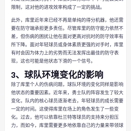
限制，这对他的进攻效率构成了一定的挑战。
此外，库里近年来已经不再是单纯的得分机器，他还需
要在防守端承担更多责任。尽管库里的防守能力依然不
差，但伤病的困扰让他在面对更高对抗时的防守效率有
所下降。面对年轻球员或身体素质更强的对手时，库里
有时会因为体力上的劣势而无法发挥出最佳的防守表
现，这也可能是他状态下滑的一个信号。
3、球队环境变化的影响
除了库里个人的伤病问题，球队环境的变化同样是影响
他状态的重要因素。近年来，勇士队的阵容发生了较大
变化，队内的核心球员逐渐老去，年轻球员的成长需要
一定的时间。这使得库里在场上的角色发生了一些变
化。过去，他可以依靠杜兰特等球员的支持来分担压
力，而如今，库里需要更多地依靠自己的力量来带领球