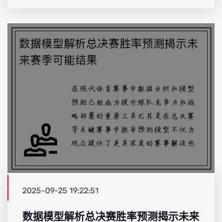
2025-09-25 19:22:51
数据模型解析总决赛胜率预测揭示未来