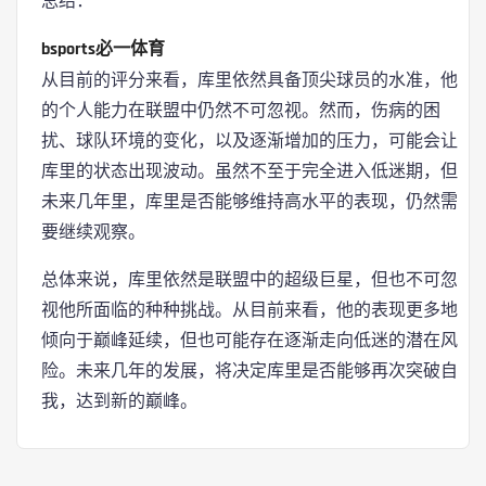
总结：
bsports必一体育
从目前的评分来看，库里依然具备顶尖球员的水准，他
的个人能力在联盟中仍然不可忽视。然而，伤病的困
扰、球队环境的变化，以及逐渐增加的压力，可能会让
库里的状态出现波动。虽然不至于完全进入低迷期，但
未来几年里，库里是否能够维持高水平的表现，仍然需
要继续观察。
总体来说，库里依然是联盟中的超级巨星，但也不可忽
视他所面临的种种挑战。从目前来看，他的表现更多地
倾向于巅峰延续，但也可能存在逐渐走向低迷的潜在风
险。未来几年的发展，将决定库里是否能够再次突破自
我，达到新的巅峰。