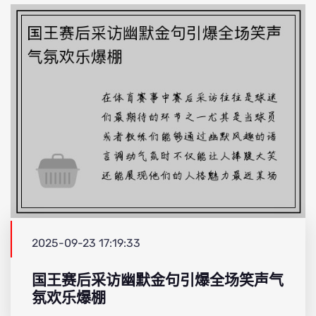
2025-09-23 17:19:33
国王赛后采访幽默金句引爆全场笑声气
氛欢乐爆棚