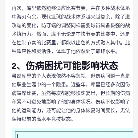
再次，库里依然能够适应比赛节奏，并在多种战术体系
中游刃有余。现代篮球的战术体系越来越复杂，除了进
攻端的变化，防守端的调整同样需要球员具备极强的战
术执行力。然而，库里无论是在快节奏的比赛中，还是
在控制节奏的比赛里，都能以出色的方式融入其中。此
种适应性和灵活性，体现了他依然处于巅峰水平。
2、伤病困扰可能影响状态
虽然库里的个人表现依然不容忽视，但伤病问题一直是
他职业生涯中的一个隐患。近些年，库里已经多次因伤
病缺席比赛，虽然每次都能够快速复出，但长期的伤病
积累不可避免地影响了他的身体状况。伤病不仅影响了
他的运动能力，还可能让他的身体恢复时间变长，无法
保持以前的高水平竞技状态。