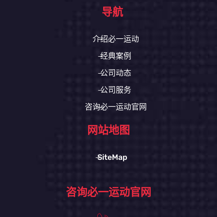
导航
介绍必一运动
经典案例
公司动态
公司服务
咨询必一运动官网
网站地图
SiteMap
咨询必一运动官网