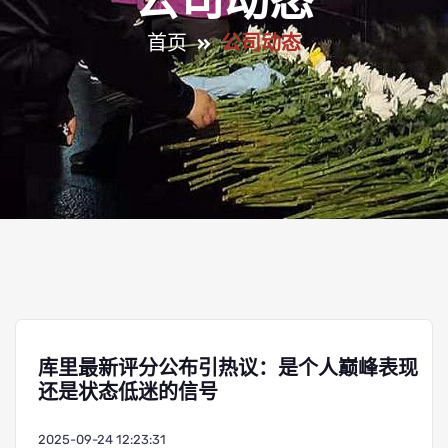
公司动态
首页
公司动态
库里最新评分公布引热议：是个人巅峰表现
还是状态低迷的信号
2025-09-24 12:23:31