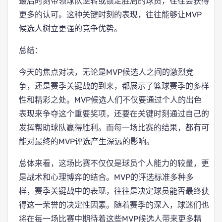
最后时刻带领球队逆转或锁定胜局的球员，往往会获得
更多的认可。这种关键时刻的表现，往往能够让MVP
候选人树立更强的竞争优势。
总结：
今天的焦点对决，无论是MVP候选人之间的激烈竞
争，还是赛季关键战的到来，都展示了篮球赛季的多样
性和精彩之处。MVP候选人们不仅要通过个人的出色
表现来争夺这个重要奖项，还要在关键时刻通过自己的
发挥帮助球队赢得胜利。而每一场比赛的结果，都有可
能对最终的MVP评选产生深远的影响。
总体来看，这场比赛不仅仅是球员个人能力的较量，更
是战术和心理博弈的结合。MVP的评选标准多种多
样，赛季关键战中的表现，往往是决定球员能否最终获
得这一荣誉的决定性因素。随着赛季的深入，球迷们也
将在每一场比赛中期待着这些MVP候选人带来更多精