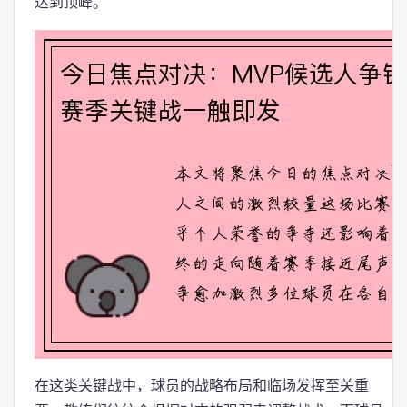
达到顶峰。
在这类关键战中，球员的战略布局和临场发挥至关重