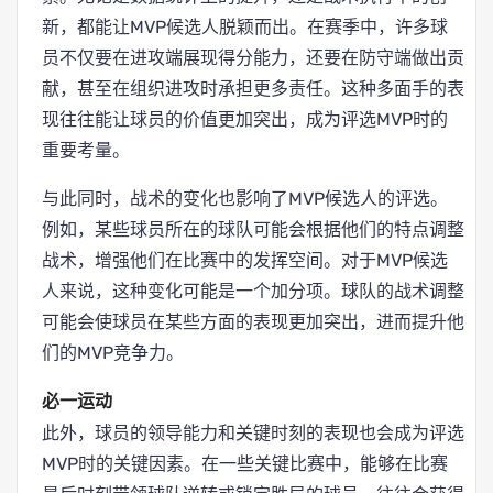
新，都能让MVP候选人脱颖而出。在赛季中，许多球
员不仅要在进攻端展现得分能力，还要在防守端做出贡
献，甚至在组织进攻时承担更多责任。这种多面手的表
现往往能让球员的价值更加突出，成为评选MVP时的
重要考量。
与此同时，战术的变化也影响了MVP候选人的评选。
例如，某些球员所在的球队可能会根据他们的特点调整
战术，增强他们在比赛中的发挥空间。对于MVP候选
人来说，这种变化可能是一个加分项。球队的战术调整
可能会使球员在某些方面的表现更加突出，进而提升他
们的MVP竞争力。
必一运动
此外，球员的领导能力和关键时刻的表现也会成为评选
MVP时的关键因素。在一些关键比赛中，能够在比赛