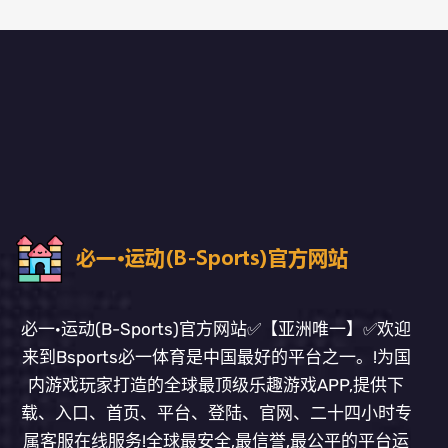
必一·运动(B-Sports)官方网站✅【亚洲唯一】✅欢迎
来到Bsports必一体育是中国最好的平台之一。!为国
内游戏玩家打造的全球最顶级乐趣游戏APP,提供下
载、入口、首页、平台、登陆、官网、二十四小时专
属客服在线服务!全球最安全,最信誉,最公平的平台运