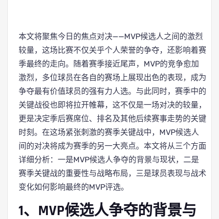
本文将聚焦今日的焦点对决——MVP候选人之间的激烈
较量，这场比赛不仅关乎个人荣誉的争夺，还影响着赛
季最终的走向。随着赛季接近尾声，MVP的竞争愈加
激烈，多位球员在各自的赛场上展现出色的表现，成为
争夺最有价值球员的强有力人选。与此同时，赛季中的
关键战役也即将拉开帷幕，这不仅是一场对决的较量，
更是决定季后赛席位、排名及其他后续赛事走势的关键
时刻。在这场紧张刺激的赛季关键战中，MVP候选人
间的对决将成为赛季的另一大亮点。本文将从三个方面
详细分析：一是MVP候选人争夺的背景与现状，二是
赛季关键战的重要性与战略布局，三是球员表现与战术
变化如何影响最终的MVP评选。
1、MVP候选人争夺的背景与