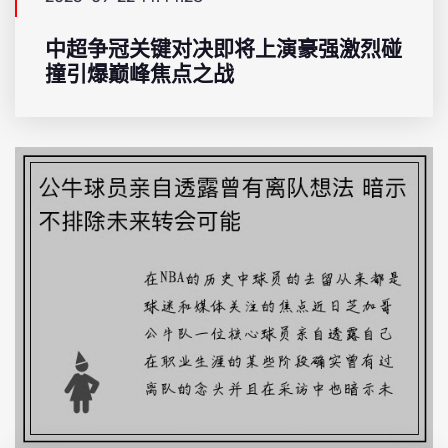
中超争冠关键对决即将上演豪强激烈碰
撞引爆巅峰焦点之战