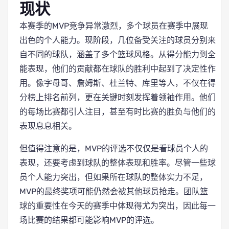
现状
本赛季的MVP竞争异常激烈，多个球员在赛季中展现
出色的个人能力。现阶段，几位备受关注的球员分别来
自不同的球队，涵盖了多个篮球风格。从得分能力到全
能表现，他们的贡献都在球队的胜利中起到了决定性作
用。像字母哥、詹姆斯、杜兰特、库里等人，不仅在得
分榜上排名前列，更在关键时刻发挥着领袖作用。他们
的每场比赛都引人注目，甚至有时比赛的胜负与他们的
表现息息相关。
但值得注意的是，MVP的评选不仅仅是看球员个人的
表现，还要考虑到球队的整体表现和胜率。尽管一些球
员个人能力突出，但如果所在球队的整体实力不足，
MVP的最终奖项可能仍然会被其他球员抢走。团队篮
球的重要性在今天的赛季中体现得尤为突出，因此每一
场比赛的结果都可能影响MVP的评选。