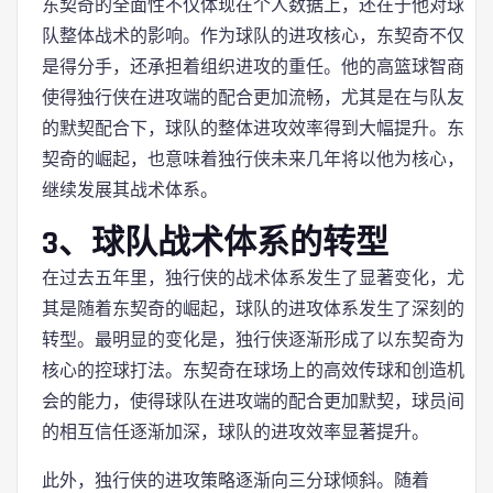
东契奇的全面性不仅体现在个人数据上，还在于他对球
队整体战术的影响。作为球队的进攻核心，东契奇不仅
是得分手，还承担着组织进攻的重任。他的高篮球智商
使得独行侠在进攻端的配合更加流畅，尤其是在与队友
的默契配合下，球队的整体进攻效率得到大幅提升。东
契奇的崛起，也意味着独行侠未来几年将以他为核心，
继续发展其战术体系。
3、球队战术体系的转型
在过去五年里，独行侠的战术体系发生了显著变化，尤
其是随着东契奇的崛起，球队的进攻体系发生了深刻的
转型。最明显的变化是，独行侠逐渐形成了以东契奇为
核心的控球打法。东契奇在球场上的高效传球和创造机
会的能力，使得球队在进攻端的配合更加默契，球员间
的相互信任逐渐加深，球队的进攻效率显著提升。
此外，独行侠的进攻策略逐渐向三分球倾斜。随着