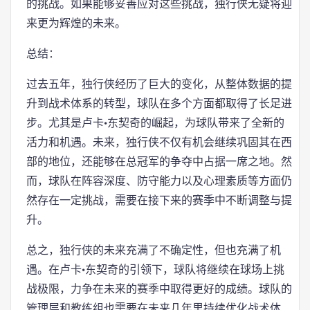
的挑战。如果能够妥善应对这些挑战，独行侠无疑将迎
来更为辉煌的未来。
总结：
过去五年，独行侠经历了巨大的变化，从整体数据的提
升到战术体系的转型，球队在多个方面都取得了长足进
步。尤其是卢卡·东契奇的崛起，为球队带来了全新的
活力和机遇。未来，独行侠不仅有机会继续巩固其在西
部的地位，还能够在总冠军的争夺中占据一席之地。然
而，球队在阵容深度、防守能力以及心理素质等方面仍
然存在一定挑战，需要在接下来的赛季中不断调整与提
升。
总之，独行侠的未来充满了不确定性，但也充满了机
遇。在卢卡·东契奇的引领下，球队将继续在球场上挑
战极限，力争在未来的赛季中取得更好的成绩。球队的
管理层和教练组也需要在未来几年里持续优化战术体