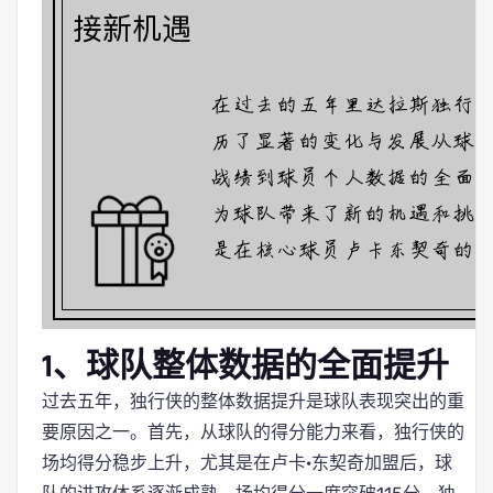
1、球队整体数据的全面提升
过去五年，独行侠的整体数据提升是球队表现突出的重
要原因之一。首先，从球队的得分能力来看，独行侠的
场均得分稳步上升，尤其是在卢卡·东契奇加盟后，球