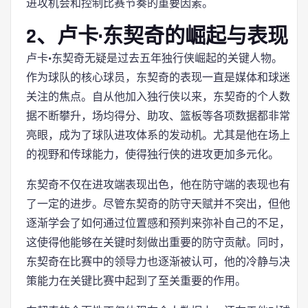
进攻机会和控制比赛节奏的重要因素。
2、卢卡·东契奇的崛起与表现
卢卡·东契奇无疑是过去五年独行侠崛起的关键人物。
作为球队的核心球员，东契奇的表现一直是媒体和球迷
关注的焦点。自从他加入独行侠以来，东契奇的个人数
据不断攀升，场均得分、助攻、篮板等各项数据都非常
亮眼，成为了球队进攻体系的发动机。尤其是他在场上
的视野和传球能力，使得独行侠的进攻更加多元化。
东契奇不仅在进攻端表现出色，他在防守端的表现也有
了一定的进步。尽管东契奇的防守天赋并不突出，但他
逐渐学会了如何通过位置感和预判来弥补自己的不足，
这使得他能够在关键时刻做出重要的防守贡献。同时，
东契奇在比赛中的领导力也逐渐被认可，他的冷静与决
策能力在关键比赛中起到了至关重要的作用。