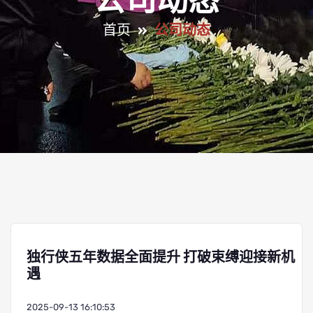
公司动态
首页
公司动态
独行侠五年数据全面提升 打破束缚迎接新机
遇
2025-09-13 16:10:53