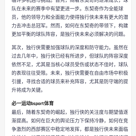
临许多机遇与挑战。首先，随着东契奇的逐渐成长，球
队在未来的赛季中有望更进一步。东契奇作为全能球
员，他的领导力和全面能力使得独行侠未来有更大的潜
力去冲击总冠军。然而，如何在东契奇的带领下，构建
更加平衡的球队阵容，是独行侠未来必须解决的问题。
其次，独行侠需要加强球队的深度和防守能力。虽然在
过去几年中，独行侠已经有所进步，但球队的阵容深度
依然不足，尤其是当核心球员受伤或状态不佳时，球队
的表现往往受限。未来，独行侠需要在自由市场中积极
引援，寻找合适的球员来补充阵容，尤其是防守端的提
升将成为关键。
必一运动bsport体育
最后，随着东契奇的崛起，独行侠的关注度与期望值逐
渐提高。如何在巨大的舆论压力下保持冷静，如何在竞
争激烈的西部赛区中稳定地发挥，都是独行侠未来面临