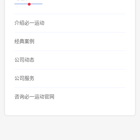
介绍必一运动
经典案例
公司动态
公司服务
咨询必一运动官网