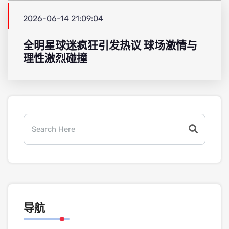
2026-06-14 21:09:04
全明星球迷疯狂引发热议 球场激情与
理性激烈碰撞
导航