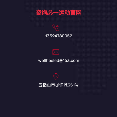
咨询必一运动官网
13594780052
wellheeled@163.com
五指山市抛识城351号