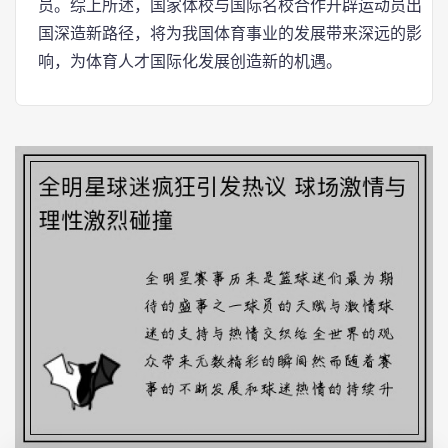
员。综上所述，国家体校与国际名校合作开辟运动员出
国深造新路径，将为我国体育事业的发展带来深远的影
响，为体育人才国际化发展创造新的机遇。