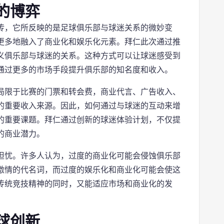
的博弈
传，它所反映的是足球俱乐部与球迷关系的微妙变
更多地融入了商业化和娱乐化元素。拜仁此次通过推
义俱乐部与球迷的关系。这种方式可以让球迷感受到
通过更多的市场手段提升俱乐部的知名度和收入。
局限于比赛的门票和转会费，商业代言、广告收入、
的重要收入来源。因此，如何通过与球迷的互动来增
的重要课题。拜仁通过创新的球迷体验计划，不仅提
的商业潜力。
担忧。许多人认为，过度的商业化可能会侵蚀俱乐部
激情的代名词，而过度的娱乐化和商业化可能会使这
传统竞技精神的同时，又能适应市场和商业化的发
球创新