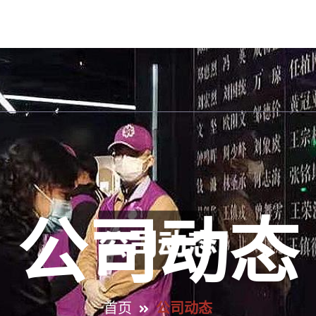
网站首页
介绍必一运动
经典案例
公司动
公司动态
首页
公司动态