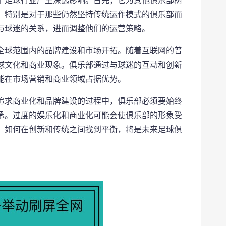
个足球行业产生深远影响。首先，它为其他俱乐部树
，特别是对于那些仍然坚持传统运作模式的俱乐部而
与球迷的关系，进而调整他们的运营策略。
全球范围内的品牌建设和市场开拓。随着互联网的普
球文化和商业现象。俱乐部通过与球迷的互动和创新
能在市场营销和商业领域占据优势。
追求商业化和品牌建设的过程中，俱乐部必须要始终
承。过度的娱乐化和商业化可能会使俱乐部的形象受
，如何在创新和传统之间找到平衡，将是未来足球俱