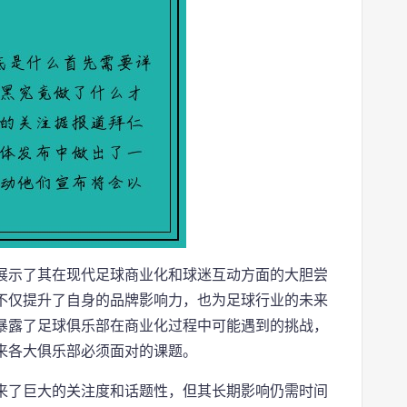
展示了其在现代足球商业化和球迷互动方面的大胆尝
不仅提升了自身的品牌影响力，也为足球行业的未来
暴露了足球俱乐部在商业化过程中可能遇到的挑战，
来各大俱乐部必须面对的课题。
来了巨大的关注度和话题性，但其长期影响仍需时间