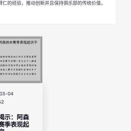
拜仁的经验，推动创新并且保持俱乐部的传统价值，
03-04
52
揭示：阿森
赛季表现起