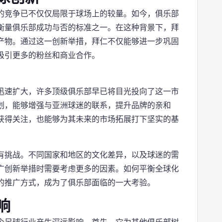
的竞争已不仅仅局限于球场上的较量。如今，俱乐部
衡量俱乐部成功与否的标准之一。在这种背景下，拜
产物。通过这一创新举措，拜仁不仅能够进一步巩固
吸引更多的粉丝和商业合作。
迅速扩大，许多顶级俱乐部早已将目光投向了这一市
划，能够增强与亚洲球迷的联系，提升品牌的亲和
获得关注，也能够为其未来的市场拓展打下坚实的基
有挑战。不同国家和地区的文化差异，以及球迷的需
广创新举措时需要考虑更多的因素。如何平衡全球化
的推广方式，成为了俱乐部面临的一大考验。
响