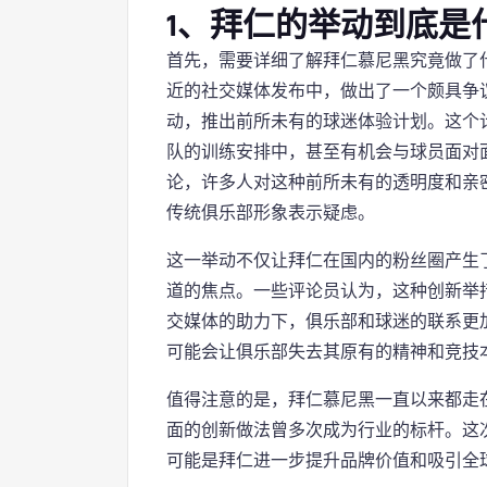
1、拜仁的举动到底是
首先，需要详细了解拜仁慕尼黑究竟做了
近的社交媒体发布中，做出了一个颇具争
动，推出前所未有的球迷体验计划。这个
队的训练安排中，甚至有机会与球员面对
论，许多人对这种前所未有的透明度和亲
传统俱乐部形象表示疑虑。
这一举动不仅让拜仁在国内的粉丝圈产生
道的焦点。一些评论员认为，这种创新举
交媒体的助力下，俱乐部和球迷的联系更
可能会让俱乐部失去其原有的精神和竞技
值得注意的是，拜仁慕尼黑一直以来都走
面的创新做法曾多次成为行业的标杆。这
可能是拜仁进一步提升品牌价值和吸引全