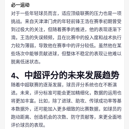
必一运动
对于一些年轻球员而言，适应顶级联赛的压力也是一项
挑战。来自天津津门虎的年轻前锋王浩在赛季初期曾受
到过极大的关注，但随着赛季的推进，他的表现逐渐下
滑。王浩的失误频频，且在比赛中的投入度和战术执行
力较为薄弱，导致他在赛季中的评分较低。虽然他在某
些场次中能够贡献进球，但整体不稳定的表现让他难以
脱离低迷状态。
4、中超评分的未来发展趋势
随着中超联赛的逐渐发展，球员评分系统也在不断演
进。未来，评分标准可能会更加精细化，数据的运用也
将更加丰富。比如，除了进球、助攻、传球成功率等基
本数据外，还可能加入更多细致的比赛数据，如球员的
跑动距离、创造机会的次数、防守贡献等，来更全面地
评价球员的表现。