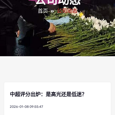
公司动态
首页
公司动态
中超评分出炉：是高光还是低迷？
2026-01-08 09:55:47