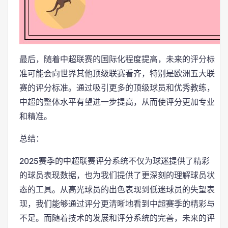
最后，随着中超联赛的国际化程度提高，未来的评分标
准可能会向世界其他顶级联赛看齐，特别是欧洲五大联
赛的评分标准。通过吸引更多的顶级球员和优秀教练，
中超的整体水平有望进一步提高，从而使评分更加专业
和精准。
总结：
2025赛季的中超联赛评分系统不仅为球迷提供了精彩
的球员表现数据，也为我们提供了更深刻的理解球员状
态的工具。从高光球员的出色表现到低迷球员的失望表
现，我们能够通过评分更清晰地看到中超赛季的精彩与
不足。而随着技术的发展和评分系统的完善，未来的评