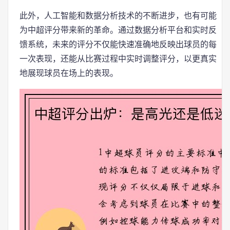
此外，人工智能和数据分析技术的不断进步，也有可能
为中超评分带来新的革命。通过数据分析平台和实时反
馈系统，未来的评分不仅能快速准确地反映出球员的每
一次表现，还能从比赛过程中实时调整评分，以更真实
地展现球员在场上的表现。