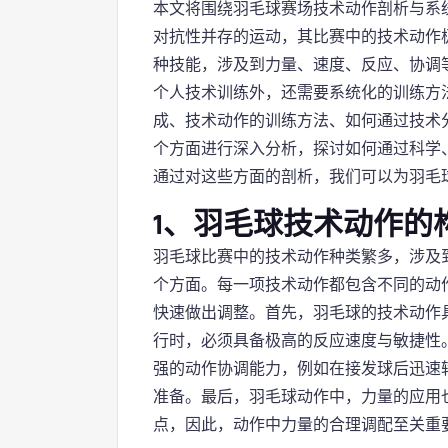
本文将围绕羽毛球赛场技术动作剖析与系
对抗性并存的运动，其比赛中的技术动作
种技能，涉及到力量、速度、反应、协调
个人技术训练外，还需要系统化的训练方
成、技术动作的训练方法、如何通过技术
个方面进行深入分析，探讨如何通过科学
通过对这些方面的剖析，我们可以为羽毛
1、羽毛球技术动作的
羽毛球比赛中的技术动作种类繁多，涉及
个方面。每一项技术动作都包含不同的动
快速做出调整。首先，羽毛球的技术动作
行时，必须具备极高的反应速度与敏捷性
强的动作协调能力，例如在接发球后迅速
准备。最后，羽毛球动作中，力量的应用
点，因此，动作中力量的合理调配至关重