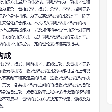
统训练方法展开详细探讨。羽毛球作为一项技术性和
极为复杂，包括发球、接发、杀球、吊球、挡网等多
等多个身体机能。为了提高运动员的比赛水平，除了
法来强化综合能力。本文将从羽毛球技术动作的构
分析提高实战能力，以及如何科学设计训练计划等四
、系统的训练方法，提升羽毛球运动员的竞技水平。
球的技术训练提供一定的理论支持和实践指导。
构成
到发球、接发、网前技术、底线进攻、反击技术等多
作要素与技巧，要求运动员在比赛中能根据场上情况
具有高频率和高速度的特点，这要求运动员在动作执
。其次，各类技术动作之间的衔接要求运动员具备较
转身准备进攻，或者在防守过程中保持快速的移动和
也不可忽视，击球的发力方式决定了球速、弧线及落
要。