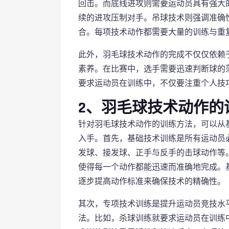
回击。而底线进攻则需要运动员具有强大
续的进攻压制对手。吊球技术则强调准确
合。每项技术动作都需要大量的训练与重
此外，羽毛球技术动作的完成不仅仅依赖
素养。在比赛中，选手需要迅速判断球的
要求运动员在训练中，不仅要注重个人技
2、羽毛球技术动作的
针对羽毛球技术动作的训练方法，可以从
入手。首先，基础技术训练是所有运动员
发球、接发球、正手与反手的击球动作等
使得每一个动作都能迅速而准确地完成。
逐步提高动作标准来确保技术的精确性。
其次，专项技术训练是提升运动员竞技水
法。比如，杀球训练就要求运动员在训练