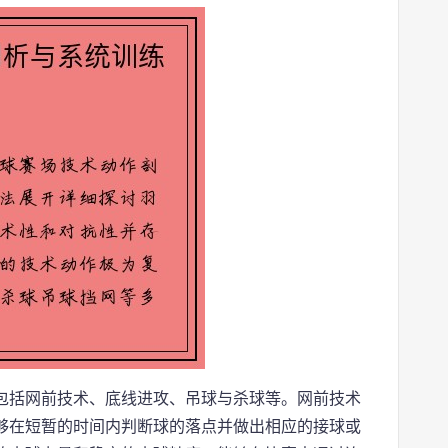
包括网前技术、底线进攻、吊球与杀球等。网前技术
够在短暂的时间内判断球的落点并做出相应的接球或