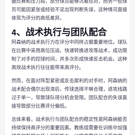
键比赛和压力局，部分球员能够沉着应对，而另一些球
员可能因紧张或经验不足出现判断失误，这种情况直接
体现为评分的高低差异。
4、战术执行与团队配合
阿森纳的战术执行力在评分中同样占据重要地位。球队
在比赛中采用高位压迫、快速转换进攻等战术，成功限
制了对手的控球时间，并多次形成快速反击机会。这种
高效战术执行往往能带来高评分。
然而，在面对阵型紧密或反击犀利的对手时，阿森纳的
战术配合偶尔出现滞后，传球选择不够合理，进攻线路
过于单一，导致球队得分机会受限。团队配合的失误直
接导致部分比赛评分偏低。
总体来看，战术执行与团队配合的稳定性是阿森纳能否
持续保持高评分的重要因素。教练组需要在训练中加强