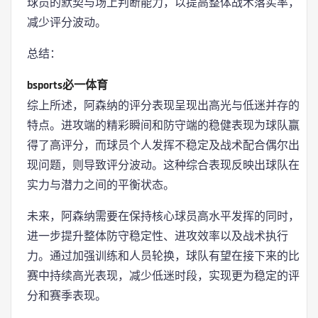
球员的默契与场上判断能力，以提高整体战术落实率，
减少评分波动。
总结：
bsports必一体育
综上所述，阿森纳的评分表现呈现出高光与低迷并存的
特点。进攻端的精彩瞬间和防守端的稳健表现为球队赢
得了高评分，而球员个人发挥不稳定及战术配合偶尔出
现问题，则导致评分波动。这种综合表现反映出球队在
实力与潜力之间的平衡状态。
未来，阿森纳需要在保持核心球员高水平发挥的同时，
进一步提升整体防守稳定性、进攻效率以及战术执行
力。通过加强训练和人员轮换，球队有望在接下来的比
赛中持续高光表现，减少低迷时段，实现更为稳定的评
分和赛季表现。