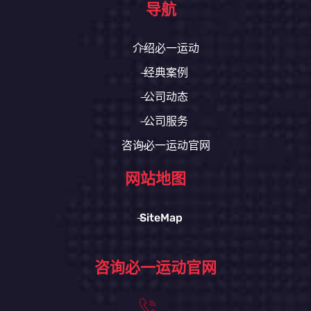
导航
介绍必一运动
经典案例
公司动态
公司服务
咨询必一运动官网
网站地图
SiteMap
咨询必一运动官网