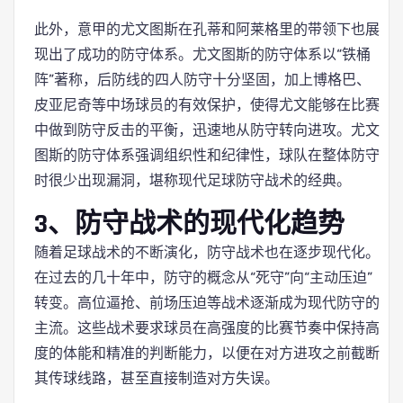
此外，意甲的尤文图斯在孔蒂和阿莱格里的带领下也展
现出了成功的防守体系。尤文图斯的防守体系以“铁桶
阵”著称，后防线的四人防守十分坚固，加上博格巴、
皮亚尼奇等中场球员的有效保护，使得尤文能够在比赛
中做到防守反击的平衡，迅速地从防守转向进攻。尤文
图斯的防守体系强调组织性和纪律性，球队在整体防守
时很少出现漏洞，堪称现代足球防守战术的经典。
3、防守战术的现代化趋势
随着足球战术的不断演化，防守战术也在逐步现代化。
在过去的几十年中，防守的概念从“死守”向“主动压迫”
转变。高位逼抢、前场压迫等战术逐渐成为现代防守的
主流。这些战术要求球员在高强度的比赛节奏中保持高
度的体能和精准的判断能力，以便在对方进攻之前截断
其传球线路，甚至直接制造对方失误。