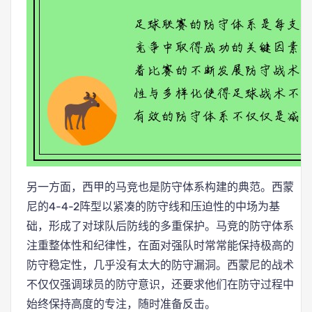
另一方面，西甲的马竞也是防守体系构建的典范。西蒙
尼的4-4-2阵型以紧凑的防守线和压迫性的中场为基
础，形成了对球队后防线的多重保护。马竞的防守体系
注重整体性和纪律性，在面对强队时常常能保持极高的
防守稳定性，几乎没有太大的防守漏洞。西蒙尼的战术
不仅仅强调球员的防守意识，还要求他们在防守过程中
始终保持高度的专注，随时准备反击。