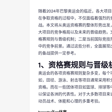
随着2024年巴黎奥运会的临近，各大项
在争取资格的过程中，不仅面临着强烈的
战。本文将从奥运资格赛的整体形势出发
大项目的竞争格局以及未来的晋级趋势。
格赛规则与晋级机制；二是当前国际竞技
中的竞争前景。通过这些分析，全面展现
的备战提供一定参考。
1、资格赛规则与晋级
奥运会的各项资格赛规则复杂多变，每个
如，田径、游泳、射击等项目通常采用积
资格。而在一些团体项目如篮球、排球等
以保证各洲的代表性。对于大多数项目来
动员战术、体能和心理的多重考验。