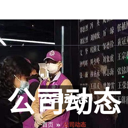
网站首页
介绍必一运动
经典案例
公司动
公司动态
首页
公司动态