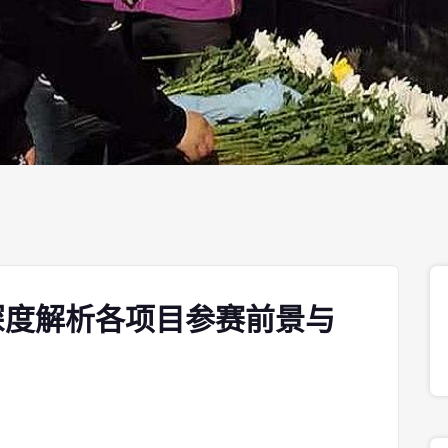
深度解析各项目参赛前景与