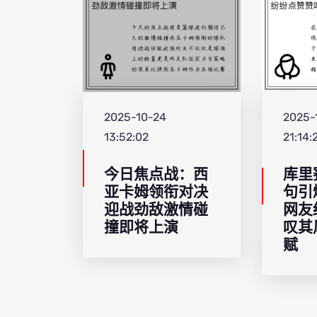
2025-10-24
2025-
13:52:02
21:14:
今日焦点战：西
库里
亚卡姆领衔对决
句引
迎战劲敌激情碰
网友
撞即将上演
叹其
赋