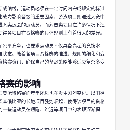
标成绩线，运动员必须在一定时间内完成规定的标准
也成为影响晋级的重要因素。游泳项目则通过大赛中
进入奥运会的运动员。而射击类项目在许多情况下还
使得各项目在资格赛的具体规则上有着很大的差异。
了公平竞争，也要求运动员不仅具备高超的竞技水
技状态。随着各项目资格赛的推进，规则的细化和变
资格赛资讯，确保自己的备战策略能够适应复杂多变
格赛的影响
项奥运资格赛的竞争环境也在发生剧烈变化。以田径
埃塞俄比亚的长跑项目强势崛起，使得该项目的资格
的一些运动员在短跑、跳远等项目中的表现逐渐提
。