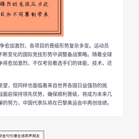
竞争愈加激烈，各项目的晋级形势复杂多变。运动员
不断变化的国际竞技形势中调整备战策略。随着全球
争将愈加激烈，不仅考验着选手们的体能、技术，还
希望，但同样也面临着来自世界各国日益强劲的挑
战面前保持领先优势，确保顺利晋级，将成为未来几
懈的努力，中国代表队将在巴黎奥运会中再创佳绩。