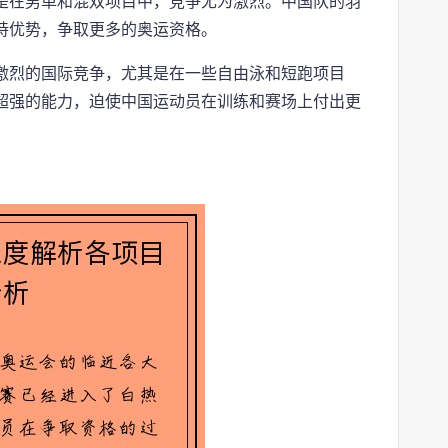
是在男单和混双项目中，竞争尤为激烈。中国队的羽
持优势，争取更多的奥运资格。
激烈的国际竞争，尤其是在一些自由泳和短跑项目
超强的能力，迫使中国运动员在训练和赛场上付出更
。