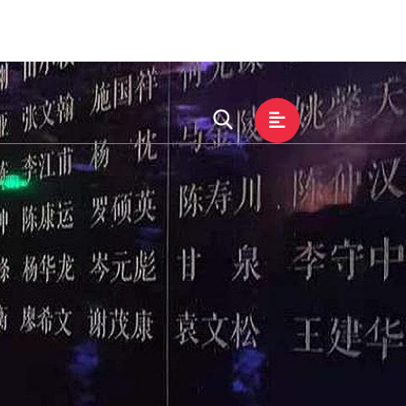
态
公司服务
咨询必一运动官网