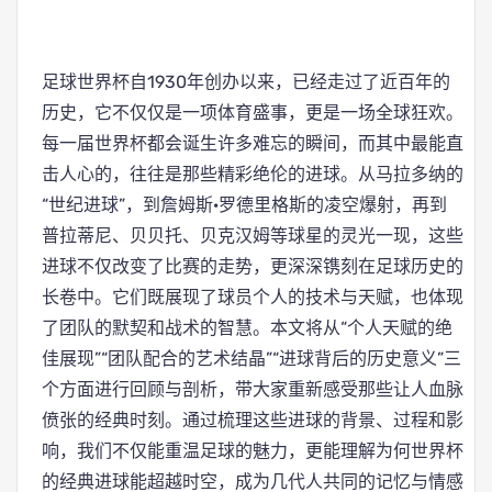
足球世界杯自1930年创办以来，已经走过了近百年的
历史，它不仅仅是一项体育盛事，更是一场全球狂欢。
每一届世界杯都会诞生许多难忘的瞬间，而其中最能直
击人心的，往往是那些精彩绝伦的进球。从马拉多纳的
“世纪进球”，到詹姆斯·罗德里格斯的凌空爆射，再到
普拉蒂尼、贝贝托、贝克汉姆等球星的灵光一现，这些
进球不仅改变了比赛的走势，更深深镌刻在足球历史的
长卷中。它们既展现了球员个人的技术与天赋，也体现
了团队的默契和战术的智慧。本文将从“个人天赋的绝
佳展现”“团队配合的艺术结晶”“进球背后的历史意义”三
个方面进行回顾与剖析，带大家重新感受那些让人血脉
偾张的经典时刻。通过梳理这些进球的背景、过程和影
响，我们不仅能重温足球的魅力，更能理解为何世界杯
的经典进球能超越时空，成为几代人共同的记忆与情感