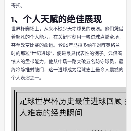
寄托。
1、个人天赋的绝佳展现
世界杯赛场上，从来不缺少天才球员的表演。他们凭借
着超凡的个人能力，在关键时刻用一粒进球点燃全场，
甚至改变比赛的命运。1986年马拉多纳在对阵英格兰
时的那粒“世纪进球”，便是最具代表性的例子。凭借着
惊人的盘带能力，他从中场一路突破五名防守球员，最
终冷静推射破门，这一进球成为足球史上最令人震撼的
个人表演之一。