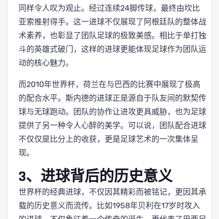
同样令人叹为观止。经过连续24脚传球，最终由坎比
亚索推射得手。这一进球不仅展现了阿根廷队的整体战
术素养，也彰显了团队足球的极致美感。相比于单打独
斗的英雄式破门，这样的进球更能体现足球作为团队运
动的核心魅力。
而2010年世界杯，荷兰在与巴西的比赛中展现了极高
的配合水平。斯内德的进球正是源自于队友间的默契传
球与无球跑动。团队的协作让进攻更具威胁，也为足球
提供了另一种令人心醉的美学。可以说，团队配合进球
不仅仅是比分上的收获，更是足球艺术的一次集体呈
现。
3、进球背后的历史意义
世界杯的经典进球，不仅因其精彩而被铭记，更因其承
载的历史意义而流传。比如1958年贝利在17岁时攻入